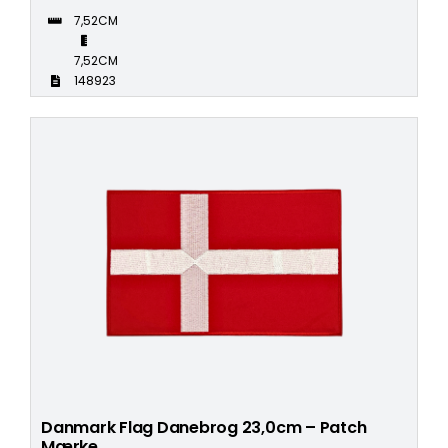
7,52CM
7,52CM
148923
Danmark Flag Danebrog 23,0cm – Patch
Mærke