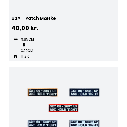
BSA – Patch Mærke
40,00
kr.
9,85CM
3,22CM
111216