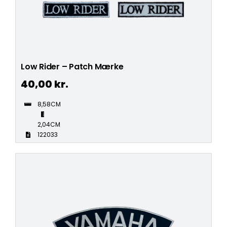
Low Rider – Patch Mærke
40,00
kr.
8,58CM
2,04CM
122033