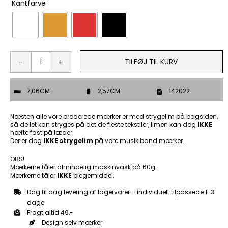
Kantfarve
TILFØJ TIL KURV
Life
is
too
7,06CM
2,57CM
142022
short
to
drink
Næsten alle vore broderede mærker er med strygelim på bagsiden,
cheap
så de let kan stryges på det de fleste tekstiler, limen kan dog
IKKE
hæfte fast på læder.
beer
Der er dog
IKKE strygelim
på vore musik band mærker.
-
Patch
OBS!
Mærke
Mærkerne tåler almindelig maskinvask på 60g.
antal
Mærkerne tåler
IKKE
blegemiddel.
Dag til dag levering af lagervarer – individuelt tilpassede 1-3
dage
Fragt altid 49,-
Design selv mærker