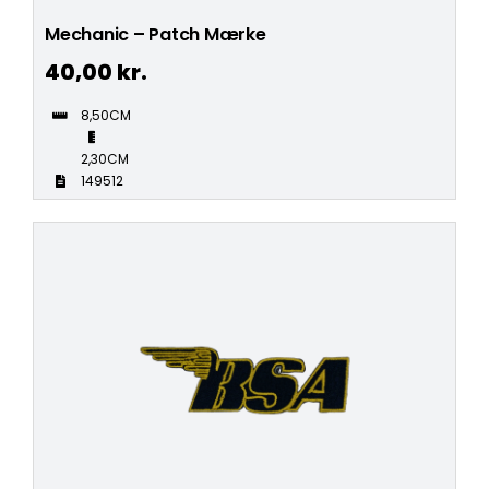
Mechanic – Patch Mærke
40,00
kr.
8,50CM
2,30CM
149512