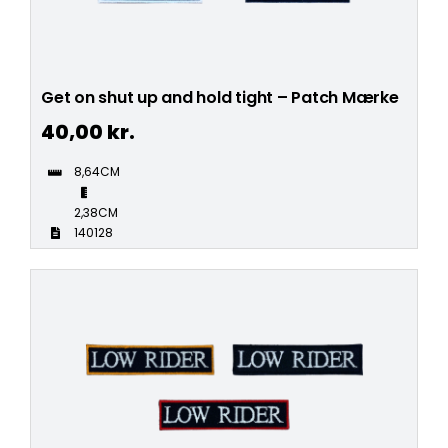
Get on shut up and hold tight – Patch Mærke
40,00
kr.
8,64CM
2,38CM
140128