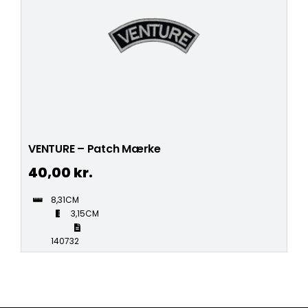
VENTURE – Patch Mærke
40,00
kr.
8,31CM
3,15CM
140732