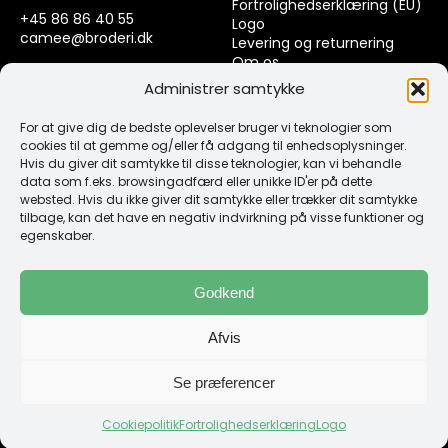
Fortrolighedserklæring (EU)
+45 86 86 40 55
Logo
camee@broderi.dk
Levering og returnering
Om os
CVR: 13910073
Kontakt
Administrer samtykke
For at give dig de bedste oplevelser bruger vi teknologier som
Links
cookies til at gemme og/eller få adgang til enhedsoplysninger.
Hvis du giver dit samtykke til disse teknologier, kan vi behandle
data som f.eks. browsingadfærd eller unikke ID'er på dette
Spørgsmål & Svar
websted. Hvis du ikke giver dit samtykke eller trækker dit samtykke
Tråd
tilbage, kan det have en negativ indvirkning på visse funktioner og
Design selv guide
egenskaber.
Konto
Godkend
Log ind
Afvis
Klub Mærker
Se præferencer
Cookiepolitik
Fortrolighedserklæring
Logo
Copyright 1987 -2026 Camée Broderi | Web by GoGrafix