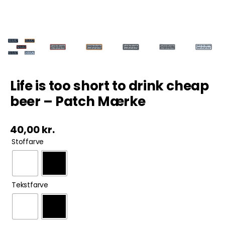
Tobak
ØL & Spiritus
Andre Mærker
Life is too short to drink cheap
beer – Patch Mærke
Tøj & Andre Varer
40,00
kr.
Rodkasse/Tilbud

Stoffarve

Tekstfarve
