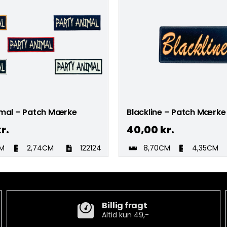
imal – Patch Mærke
Blackline – Patch Mærke
r.
40,00
kr.
CM
2,74CM
122124
8,70CM
4,35CM
Billig fragt
Altid kun 49,-