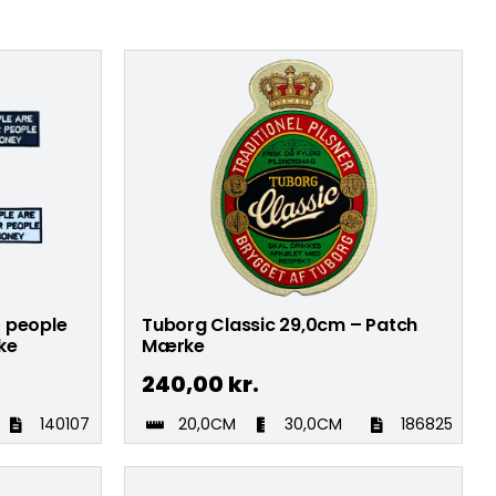
r people
Tuborg Classic 29,0cm – Patch
ke
Mærke
240,00
kr.
140107
20,0CM
30,0CM
186825