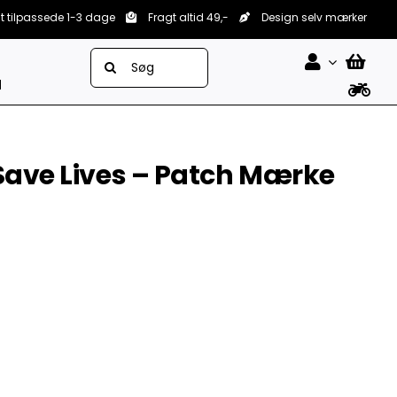
lt tilpassede 1-3 dage
Fragt altid 49,-
Design selv mærker
Søg
efter:
d
Save Lives – Patch Mærke


