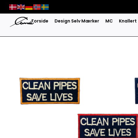
Skip
to
content
Forside
Design Selv Mærker
MC
Knallert