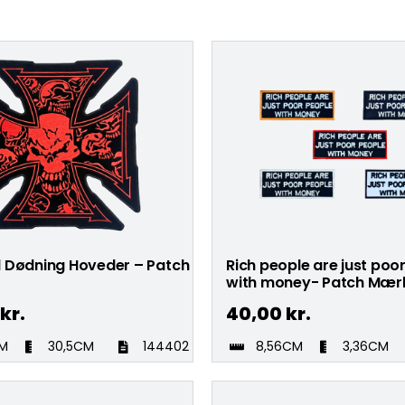
 Dødning Hoveder – Patch
Rich people are just poo
with money- Patch Mær
kr.
40,00
kr.
CM
30,5CM
144402
8,56CM
3,36CM