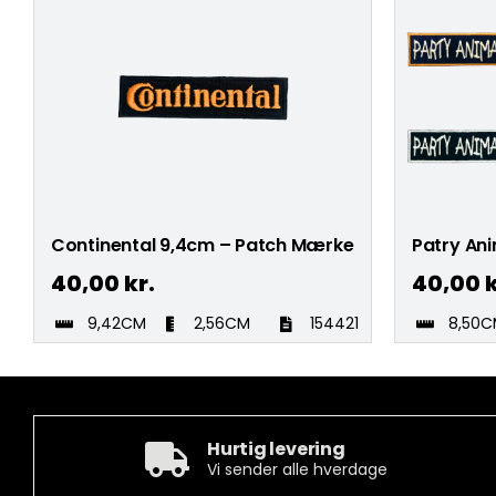
Continental 9,4cm – Patch Mærke
Patry An
40,00
kr.
40,00
k
9,42CM
2,56CM
154421
8,50
Hurtig levering
Vi sender alle hverdage