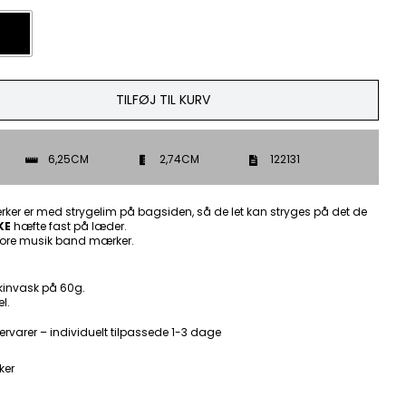
TILFØJ TIL KURV
6,25CM
2,74CM
122131
ker er med strygelim på bagsiden, så de let kan stryges på det de
KE
hæfte fast på læder.
ore musik band mærker.
kinvask på 60g.
l.
ervarer – individuelt tilpassede 1-3 dage
ker