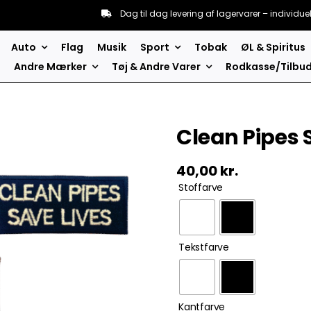
Dag til dag levering af lagervarer – individue
Auto
Flag
Musik
Sport
Tobak
ØL & Spiritus
Andre Mærker
Tøj & Andre Varer
Rodkasse/Tilbu
Clean Pipes 
40,00
kr.
Stoffarve
Tekstfarve
Kantfarve