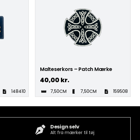
Malteserkors – Patch Mærke
40,00
kr.
148410
7,50CM
7,50CM
159508
Design selv
Alt fra mærker til tøj