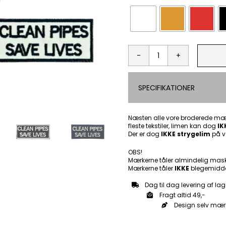
Clean
Pipes
Save
SPECIFIKATIONER
Lives
-
Patch
Mærke
Næsten alle vore broderede mær
fleste tekstiler, limen kan dog
antal
IK
Der er dog
IKKE strygelim
på v
OBS!
Mærkerne tåler almindelig mas
Mærkerne tåler
IKKE
blegemidde
Dag til dag levering af lag
Fragt altid 49,-
Design selv mær