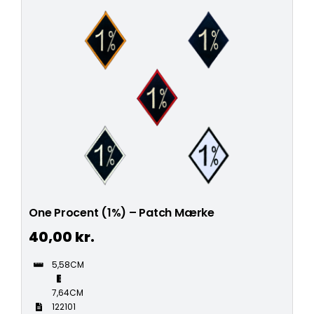
One Procent (1%) – Patch Mærke
40,00
kr.
5,58CM
7,64CM
122101