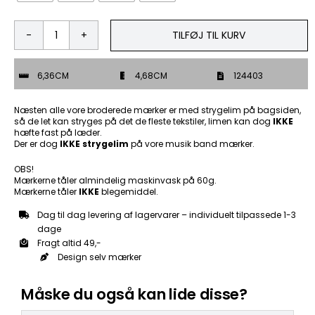
TILFØJ TIL KURV
Mand
Med
Bar
6,36CM
4,68CM
124403
Røv
-
Patch
Næsten alle vore broderede mærker er med strygelim på bagsiden,
Mærke
så de let kan stryges på det de fleste tekstiler, limen kan dog
IKKE
hæfte fast på læder.
antal
Der er dog
IKKE strygelim
på vore musik band mærker.
OBS!
Mærkerne tåler almindelig maskinvask på 60g.
Mærkerne tåler
IKKE
blegemiddel.
Dag til dag levering af lagervarer – individuelt tilpassede 1-3
dage
Fragt altid 49,-
Design selv mærker
Måske du også kan lide disse?