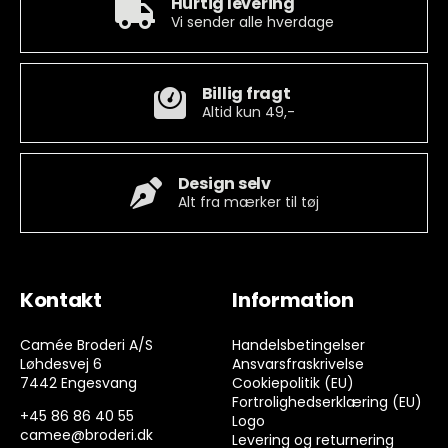
Hurtig levering
Vi sender alle hverdage
Billig fragt
Altid kun 49,-
Design selv
Alt fra mærker til tøj
Kontakt
Information
Camée Broderi A/S
Handelsbetingelser
Løhdesvej 6
Ansvarsfraskrivelse
7442 Engesvang
Cookiepolitik (EU)
Fortrolighedserklæring (EU)
+45 86 86 40 55
Logo
camee@broderi.dk
Levering og returnering