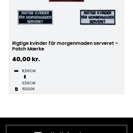
Rigtige kvinder får morgenmaden serveret –
Patch Mærke
40,00
kr.
8,56CM
3,56CM
153006