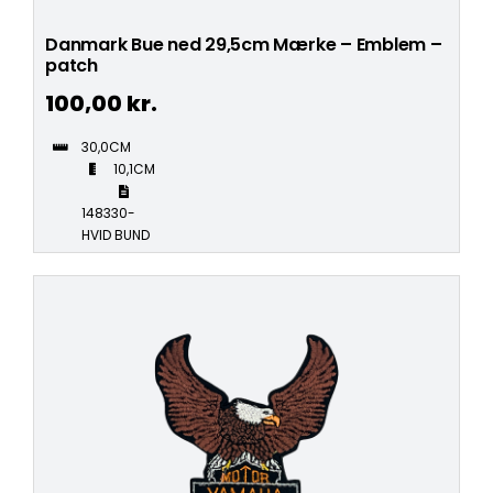
Danmark Bue ned 29,5cm Mærke – Emblem –
patch
100,00
kr.
30,0CM
10,1CM
148330-
HVID BUND