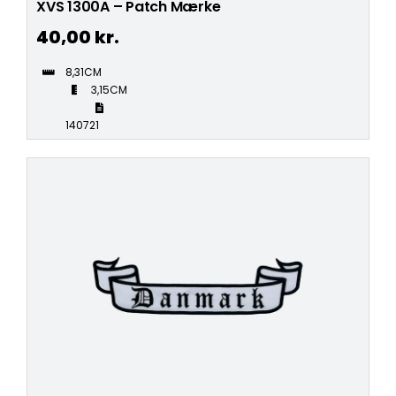
XVS 1300A – Patch Mærke
40,00
kr.
8,31CM
3,15CM
140721