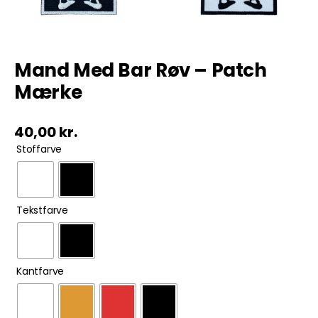
Tobak
Mand Med Bar Røv – Patch
ØL & Spiritus
Mærke
Andre Mærker
40,00
kr.
Tøj & Andre Varer

Stoffarve
Rodkasse/Tilbud

Tekstfarve

Kantfarve