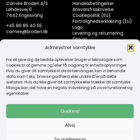
Camée Broderi A/S
Handelsbetingelser
Løhdesvej 6
Ansvarsfraskrivelse
7442 Engesvang
Cookiepolitik (EU)
Fortrolighedserklæring (EU)
+45 86 86 40 55
Logo
camee@broderi.dk
Levering og returnering
Om os
CVR: 13910073
Kontakt
Administrer samtykke
For at give dig de bedste oplevelser bruger vi teknologier som
Links
cookies til at gemme og/eller få adgang til enhedsoplysninger.
Hvis du giver dit samtykke til disse teknologier, kan vi behandle
data som f.eks. browsingadfærd eller unikke ID'er på dette
Spørgsmål & Svar
websted. Hvis du ikke giver dit samtykke eller trækker dit samtykke
Tråd
tilbage, kan det have en negativ indvirkning på visse funktioner og
Design selv guide
egenskaber.
Konto
Godkend
Log ind
Afvis
Klub Mærker
Se præferencer