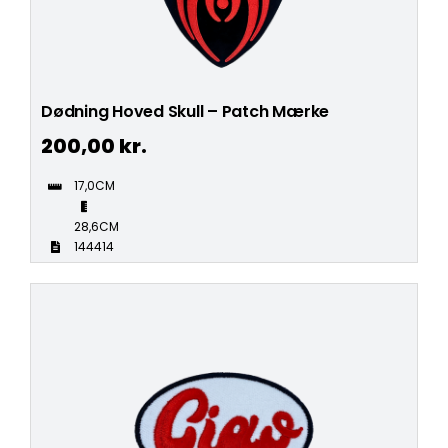
Dødning Hoved Skull – Patch Mærke
200,00
kr.
17,0CM
28,6CM
144414