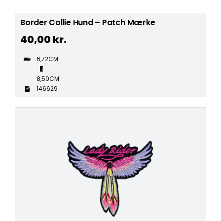
Border Collie Hund – Patch Mærke
40,00
kr.
6,72CM
8,50CM
146629