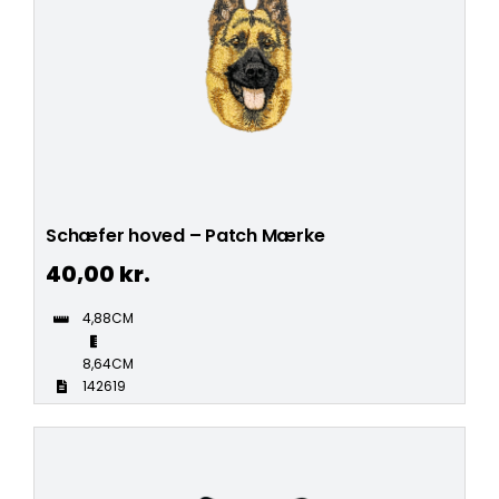
Schæfer hoved – Patch Mærke
40,00
kr.
4,88CM
8,64CM
142619