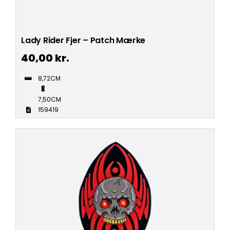
Lady Rider Fjer – Patch Mærke
40,00
kr.
8,72CM
7,50CM
159419