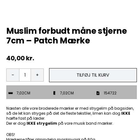
Tobak
Muslim forbudt måne stjerne
ØL & Spiritus
7cm – Patch Mærke
Andre Mærker
40,00
kr.
Tøj & Andre Varer
TILFØJ TIL KURV
Muslim
Rodkasse/Tilbud
forbudt
måne
7,02CM
7,02CM
154722
stjerne
7cm
-
Næsten alle vore broderede mærker er med strygelim på bagsiden,
Patch
så de let kan stryges på det de fleste tekstiler, limen kan dog
IKKE
hæfte fast på læder.
Mærke
Der er dog
IKKE strygelim
på vore musik band mærker.
antal
OBS!
Mærkerne tåler almindelig maskinvask på 60g.