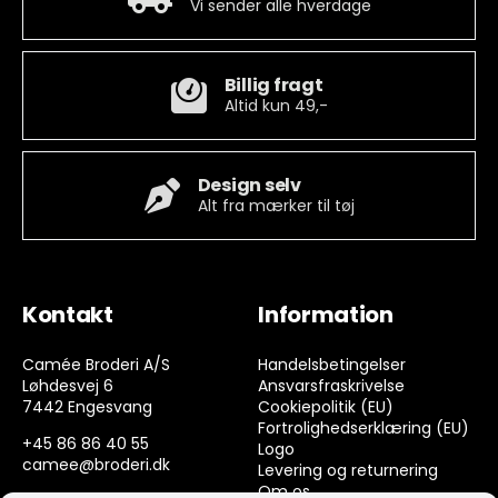
Vi sender alle hverdage
Billig fragt
Altid kun 49,-
Design selv
Alt fra mærker til tøj
Kontakt
Information
Camée Broderi A/S
Handelsbetingelser
Løhdesvej 6
Ansvarsfraskrivelse
7442 Engesvang
Cookiepolitik (EU)
Fortrolighedserklæring (EU)
+45 86 86 40 55
Logo
camee@broderi.dk
Levering og returnering
Om os