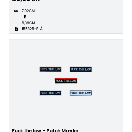
7,92CM
5,38CM
155325-BLÅ
Fuck the law – Patch Mærke