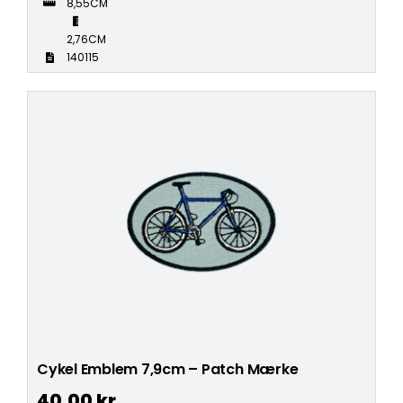
8,55CM
2,76CM
140115
Cykel Emblem 7,9cm – Patch Mærke
40,00
kr.