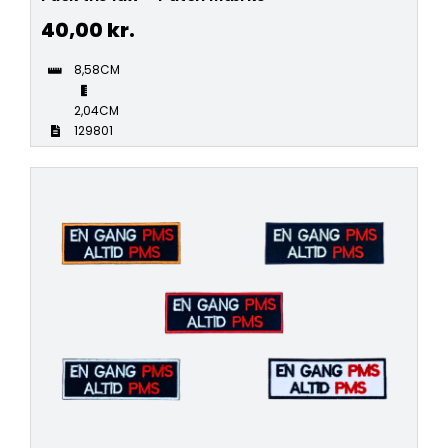
40,00
kr.
8,58CM
2,04CM
129801