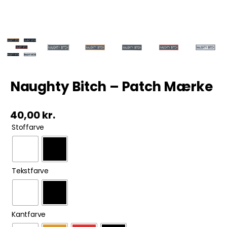
Tobak
ØL & Spiritus
Andre Mærker
Naughty Bitch – Patch Mærke
Tøj & Andre Varer
40,00
kr.

Stoffarve
Rodkasse/Tilbud

Tekstfarve

Kantfarve