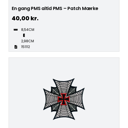
En gang PMS altid PMS – Patch Mærke
40,00
kr.
8,54CM
2,98CM
151112