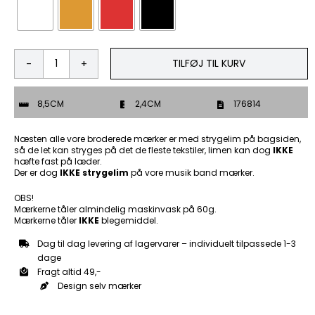
TILFØJ TIL KURV
Naughty
Bitch
-
8,5CM
2,4CM
176814
Patch
Mærke
antal
Næsten alle vore broderede mærker er med strygelim på bagsiden,
så de let kan stryges på det de fleste tekstiler, limen kan dog
IKKE
hæfte fast på læder.
Der er dog
IKKE strygelim
på vore musik band mærker.
OBS!
Mærkerne tåler almindelig maskinvask på 60g.
Mærkerne tåler
IKKE
blegemiddel.
Dag til dag levering af lagervarer – individuelt tilpassede 1-3
dage
Fragt altid 49,-
Design selv mærker