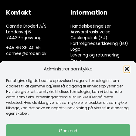
Kontakt
Information
Camée Broderi A/S
Handelsbetingelser
Løhdesvej 6
Ansvarsfraskrivelse
7442 Engesvang
Cookiepolitik (EU)
Fortrolighedserklæring (EU)
+45 86 86 40 55
Logo
camee@broderi.dk
Levering og returnering
Om os
CVR: 13910073
Kontakt
Administrer samtykke
For at give dig de bedste oplevelser bruger vi teknologier som
Links
cookies til at gemme og/eller få adgang til enhedsoplysninger.
Hvis du giver dit samtykke til disse teknologier, kan vi behandle
data som f.eks. browsingadfærd eller unikke ID'er på dette
Spørgsmål & Svar
websted. Hvis du ikke giver dit samtykke eller trækker dit samtykke
Tråd
tilbage, kan det have en negativ indvirkning på visse funktioner og
Design selv guide
egenskaber.
Konto
Godkend