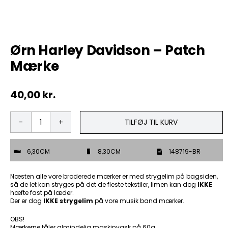
Tobak
Ørn Harley Davidson – Patch
ØL & Spiritus
Mærke
Andre Mærker
40,00
kr.
Tøj & Andre Varer
TILFØJ TIL KURV
Ørn
Rodkasse/Tilbud
Harley
Davidson
6,30CM
8,30CM
148719-BR
-
Patch
Mærke
Næsten alle vore broderede mærker er med strygelim på bagsiden,
antal
så de let kan stryges på det de fleste tekstiler, limen kan dog
IKKE
hæfte fast på læder.
Der er dog
IKKE strygelim
på vore musik band mærker.
OBS!
Mærkerne tåler almindelig maskinvask på 60g.