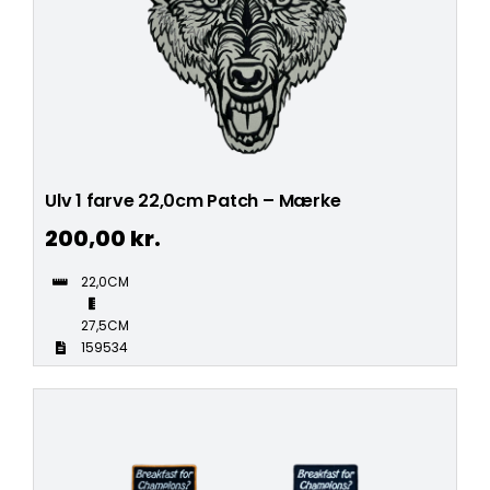
Ulv 1 farve 22,0cm Patch – Mærke
200,00
kr.
22,0CM
27,5CM
159534