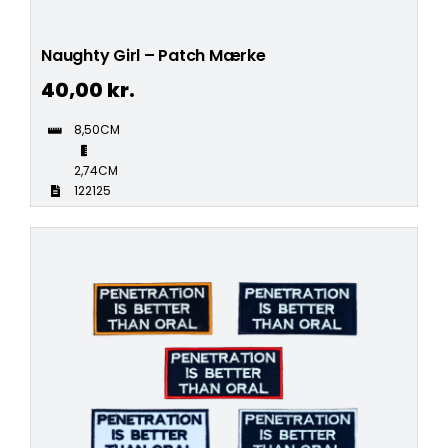
Naughty Girl – Patch Mærke
40,00
kr.
8,50CM
2,74CM
122125