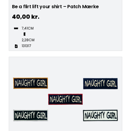
Be a flirt lift your shirt – Patch Mærke
40,00
kr.
7,41CM
2,28CM
131317