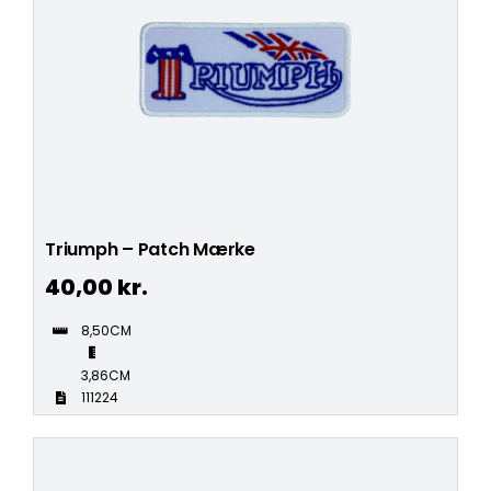
Triumph – Patch Mærke
40,00
kr.
8,50CM
3,86CM
111224