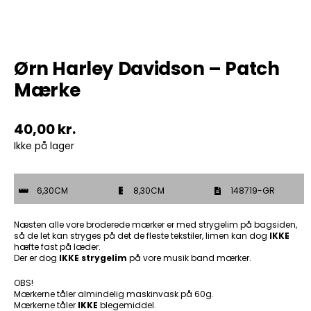
Tobak
Ørn Harley Davidson – Patch
ØL & Spiritus
Mærke
Andre Mærker
40,00
kr.
Tøj & Andre Varer
Ikke på lager
Rodkasse/Tilbud
6,30CM
8,30CM
148719-GR
Næsten alle vore broderede mærker er med strygelim på bagsiden,
så de let kan stryges på det de fleste tekstiler, limen kan dog
IKKE
hæfte fast på læder.
Der er dog
IKKE strygelim
på vore musik band mærker.
OBS!
Mærkerne tåler almindelig maskinvask på 60g.
Mærkerne tåler
IKKE
blegemiddel.