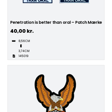
Penetration is better than oral – Patch Mærke
40,00
kr.
8,56CM
3,74CM
145019