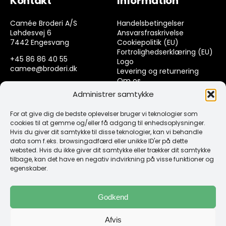
Kontakt
Information
Camée Broderi A/S
Handelsbetingelser
Løhdesvej 6
Ansvarsfraskrivelse
7442 Engesvang
Cookiepolitik (EU)
Fortrolighedserklæring (EU)
+45 86 86 40 55
Logo
camee@broderi.dk
Levering og returnering
Om os
CVR: 13910073
Kontakt
Administrer samtykke
For at give dig de bedste oplevelser bruger vi teknologier som
Links
cookies til at gemme og/eller få adgang til enhedsoplysninger.
Hvis du giver dit samtykke til disse teknologier, kan vi behandle
data som f.eks. browsingadfærd eller unikke ID'er på dette
Spørgsmål & Svar
websted. Hvis du ikke giver dit samtykke eller trækker dit samtykke
Tråd
tilbage, kan det have en negativ indvirkning på visse funktioner og
Design selv guide
egenskaber.
Konto
Godkend
Log ind
Afvis
Klub Mærker