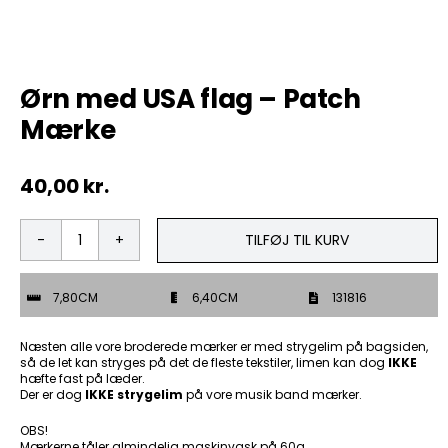
Tobak
Ørn med USA flag – Patch
ØL & Spiritus
Mærke
Andre Mærker
40,00
kr.
Tøj & Andre Varer
TILFØJ TIL KURV
Ørn
Rodkasse/Tilbud
med
USA
7,80CM
6,40CM
131816
flag
-
Patch
Næsten alle vore broderede mærker er med strygelim på bagsiden,
Mærke
så de let kan stryges på det de fleste tekstiler, limen kan dog
IKKE
hæfte fast på læder.
antal
Der er dog
IKKE strygelim
på vore musik band mærker.
OBS!
Mærkerne tåler almindelig maskinvask på 60g.