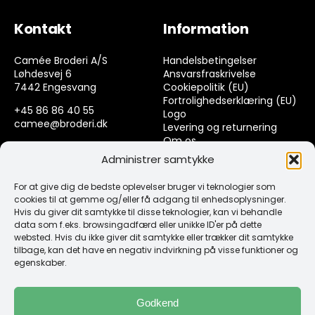
Kontakt
Information
Camée Broderi A/S
Handelsbetingelser
Løhdesvej 6
Ansvarsfraskrivelse
7442 Engesvang
Cookiepolitik (EU)
Fortrolighedserklæring (EU)
+45 86 86 40 55
Logo
camee@broderi.dk
Levering og returnering
Om os
CVR: 13910073
Kontakt
Administrer samtykke
For at give dig de bedste oplevelser bruger vi teknologier som
Links
cookies til at gemme og/eller få adgang til enhedsoplysninger.
Hvis du giver dit samtykke til disse teknologier, kan vi behandle
data som f.eks. browsingadfærd eller unikke ID'er på dette
Spørgsmål & Svar
websted. Hvis du ikke giver dit samtykke eller trækker dit samtykke
Tråd
tilbage, kan det have en negativ indvirkning på visse funktioner og
Design selv guide
egenskaber.
Konto
Godkend