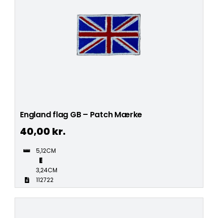
England flag GB – Patch Mærke
40,00
kr.
5,12CM
3,24CM
112722