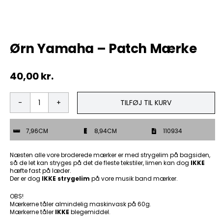
Tobak
Ørn Yamaha – Patch Mærke
ØL & Spiritus
40,00
kr.
Andre Mærker
Tøj & Andre Varer
TILFØJ TIL KURV
Ørn
Yamaha
Rodkasse/Tilbud
-
7,96CM
8,94CM
110934
Patch
Mærke
antal
Næsten alle vore broderede mærker er med strygelim på bagsiden,
så de let kan stryges på det de fleste tekstiler, limen kan dog
IKKE
hæfte fast på læder.
Der er dog
IKKE strygelim
på vore musik band mærker.
OBS!
Mærkerne tåler almindelig maskinvask på 60g.
Mærkerne tåler
IKKE
blegemiddel.