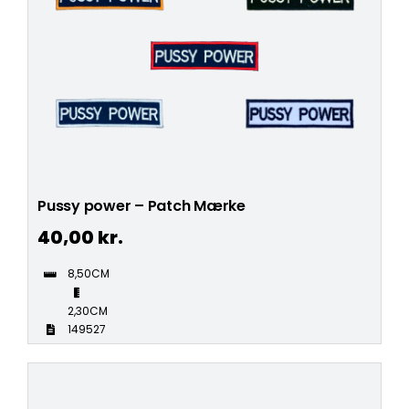
Pussy power – Patch Mærke
40,00
kr.
8,50CM
2,30CM
149527