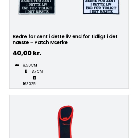
Bedre for sent i dette liv end for tidligt i det
næste – Patch Mærke
40,00
kr.
8,50CM
3,7CM
163025