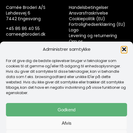
Camée Broderi A/S
Handelsbetingelser
Løhdesvej 6
Ansvarsfraskrivelse
7442 Engesvang
Cookiepolitik (EU)
Fortrolighedserklæring (EU)
+45 86 86 40 55
Logo
camee@broderi.dk
Levering og returnering
Om os
CVR: 13910073
Kontakt
Administrer samtykke
For at give dig de bedste oplevelser bruger vi teknologier som
Links
cookies til at gemme og/eller få adgang til enhedsoplysninger.
Hvis du giver dit samtykke til disse teknologier, kan vi behandle
data som f.eks. browsingadfærd eller unikke ID'er på dette
Spørgsmål & Svar
websted. Hvis du ikke giver dit samtykke eller trækker dit samtykke
Tråd
tilbage, kan det have en negativ indvirkning på visse funktioner og
Design selv guide
egenskaber.
Konto
Godkend
Log ind
Afvis
Klub Mærker