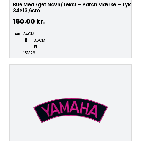
Bue Med Eget Navn/Tekst – Patch Mærke – Tyk
34×13,6cm
150,00
kr.
34CM
13,6CM
151328