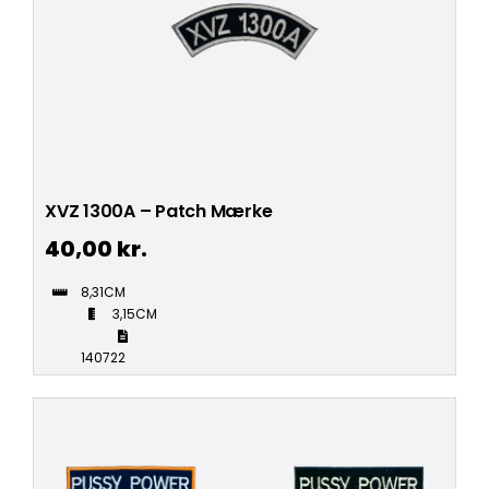
XVZ 1300A – Patch Mærke
40,00
kr.
8,31CM
3,15CM
140722