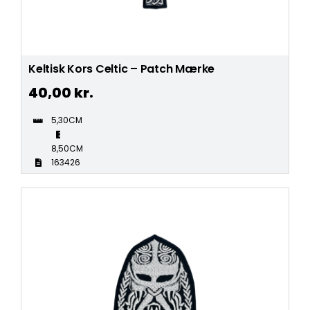
Keltisk Kors Celtic – Patch Mærke
40,00
kr.
5,30CM
8,50CM
163426