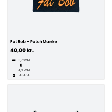
Fat Bob – Patch Mærke
40,00
kr.
8,70CM
4,35CM
148404