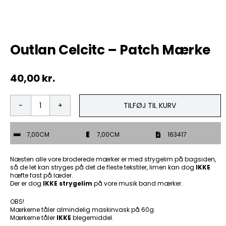
Tobak
Outlan Celcitc – Patch Mærke
ØL & Spiritus
40,00
kr.
Andre Mærker
Tøj & Andre Varer
TILFØJ TIL KURV
Outlan
Celcitc
Rodkasse/Tilbud
-
7,00CM
7,00CM
163417
Patch
Mærke
antal
Næsten alle vore broderede mærker er med strygelim på bagsiden,
så de let kan stryges på det de fleste tekstiler, limen kan dog
IKKE
hæfte fast på læder.
Der er dog
IKKE strygelim
på vore musik band mærker.
OBS!
Mærkerne tåler almindelig maskinvask på 60g.
Mærkerne tåler
IKKE
blegemiddel.