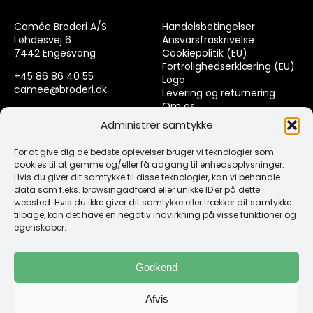
Camée Broderi A/S
Handelsbetingelser
Løhdesvej 6
Ansvarsfraskrivelse
7442 Engesvang
Cookiepolitik (EU)
Fortrolighedserklæring (EU)
+45 86 86 40 55
Logo
camee@broderi.dk
Levering og returnering
Om os
CVR: 13910073
Kontakt
Administrer samtykke
For at give dig de bedste oplevelser bruger vi teknologier som
Links
cookies til at gemme og/eller få adgang til enhedsoplysninger.
Hvis du giver dit samtykke til disse teknologier, kan vi behandle
data som f.eks. browsingadfærd eller unikke ID'er på dette
Spørgsmål & Svar
websted. Hvis du ikke giver dit samtykke eller trækker dit samtykke
Tråd
tilbage, kan det have en negativ indvirkning på visse funktioner og
Design selv guide
egenskaber.
Konto
Godkend
Log ind
Afvis
Klub Mærker