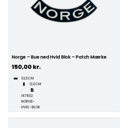
Norge – Bue ned Hvid Blok – Patch Mærke
150,00
kr.
32,5CM
12,0CM
147832
NORGE-
HVID.-BLOK