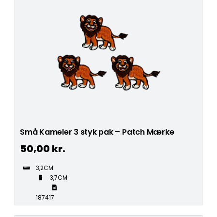
Små Kameler 3 styk pak – Patch Mærke
50,00
kr.
3,2CM
3,7CM
187417