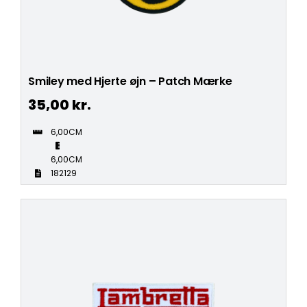
Smiley med Hjerte øjn – Patch Mærke
35,00
kr.
6,00CM
6,00CM
182129