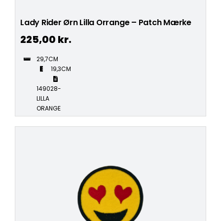
Lady Rider Ørn Lilla Orrange – Patch Mærke
225,00
kr.
29,7CM
19,3CM
149028-
LILLA
ORANGE