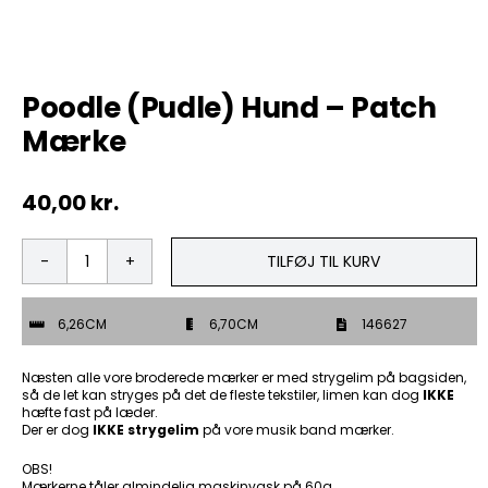
Tobak
Poodle (Pudle) Hund – Patch
ØL & Spiritus
Mærke
Andre Mærker
40,00
kr.
Tøj & Andre Varer
TILFØJ TIL KURV
Poodle
Rodkasse/Tilbud
(Pudle)
Hund
6,26CM
6,70CM
146627
-
Patch
Mærke
Næsten alle vore broderede mærker er med strygelim på bagsiden,
antal
så de let kan stryges på det de fleste tekstiler, limen kan dog
IKKE
hæfte fast på læder.
Der er dog
IKKE strygelim
på vore musik band mærker.
OBS!
Mærkerne tåler almindelig maskinvask på 60g.