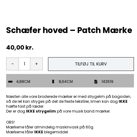
Tobak
Schæfer hoved – Patch Mærke
ØL & Spiritus
40,00
kr.
Andre Mærker
Tøj & Andre Varer
TILFØJ TIL KURV
Schæfer
hoved
Rodkasse/Tilbud
-
4,88CM
8,64CM
142619
Patch
Mærke
antal
Næsten alle vore broderede mærker er med strygelim på bagsiden,
så de let kan stryges på det de fleste tekstiler, limen kan dog
IKKE
hæfte fast på læder.
Der er dog
IKKE strygelim
på vore musik band mærker.
OBS!
Mærkerne tåler almindelig maskinvask på 60g.
Mærkerne tåler
IKKE
blegemiddel.