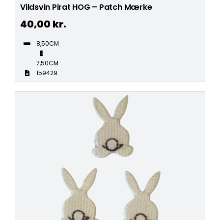
Vildsvin Pirat HOG – Patch Mærke
40,00
kr.
8,50CM
7,50CM
159429