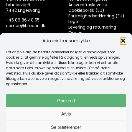
Løhdesvej 6
Ansvarsfraskrivelse
7442 Engesvang
Cookiepolitik (EU)
Fortrolighedserklæring (EU)
+45 86 86 40 55
Logo
camee@broderi.dk
Levering og returnering
Om os
CVR: 13910073
Kontakt
Administrer samtykke
For at give dig de bedste oplevelser bruger vi teknologier som
Links
cookies til at gemme og/eller få adgang til enhedsoplysninger.
Hvis du giver dit samtykke til disse teknologier, kan vi behandle
data som f.eks. browsingadfærd eller unikke ID'er på dette
Spørgsmål & Svar
websted. Hvis du ikke giver dit samtykke eller trækker dit samtykke
Tråd
tilbage, kan det have en negativ indvirkning på visse funktioner og
Design selv guide
egenskaber.
Konto
Godkend
Log ind
Afvis
Klub Mærker
Se præferencer