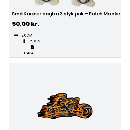
Små Kaniner bagfra 3 styk pak – Patch Mærke
50,00
kr.
2,0CM
2,8CM
187434