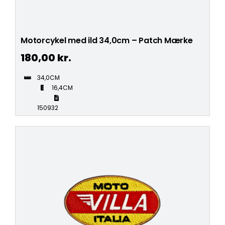
Motorcykel med ild 34,0cm – Patch Mærke
180,00
kr.
34,0CM
16,4CM
150932