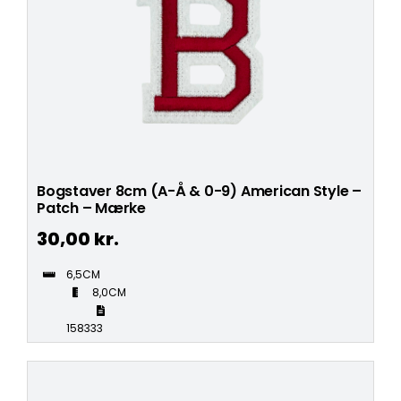
Bogstaver 8cm (A-Å & 0-9) American Style –
Patch – Mærke
30,00
kr.
6,5CM
8,0CM
158333