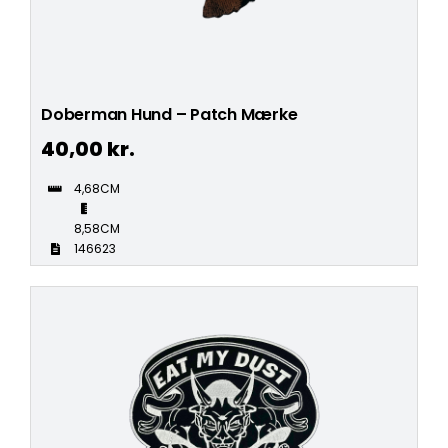
Doberman Hund – Patch Mærke
40,00
kr.
4,68CM
8,58CM
146623