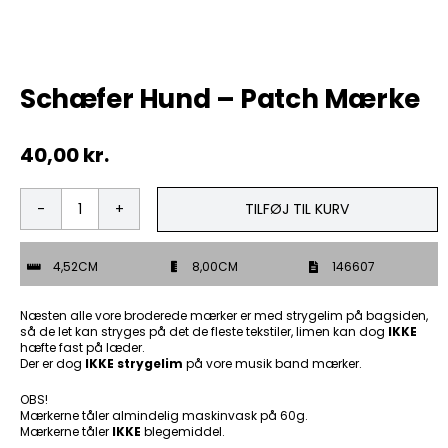
Tobak
Schæfer Hund – Patch Mærke
ØL & Spiritus
40,00
kr.
Andre Mærker
Tøj & Andre Varer
TILFØJ TIL KURV
Schæfer
Hund
Rodkasse/Tilbud
-
4,52CM
8,00CM
146607
Patch
Mærke
antal
Næsten alle vore broderede mærker er med strygelim på bagsiden,
så de let kan stryges på det de fleste tekstiler, limen kan dog
IKKE
hæfte fast på læder.
Der er dog
IKKE strygelim
på vore musik band mærker.
OBS!
Mærkerne tåler almindelig maskinvask på 60g.
Mærkerne tåler
IKKE
blegemiddel.