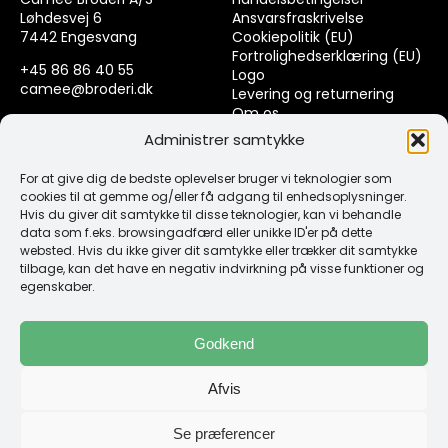
Løhdesvej 6
Ansvarsfraskrivelse
7442 Engesvang
Cookiepolitik (EU)
Fortrolighedserklæring (EU)
+45 86 86 40 55
Logo
camee@broderi.dk
Levering og returnering
Om os
CVR: 13910073
Kontakt
Administrer samtykke
For at give dig de bedste oplevelser bruger vi teknologier som
Links
cookies til at gemme og/eller få adgang til enhedsoplysninger.
Hvis du giver dit samtykke til disse teknologier, kan vi behandle
data som f.eks. browsingadfærd eller unikke ID'er på dette
Spørgsmål & Svar
websted. Hvis du ikke giver dit samtykke eller trækker dit samtykke
Tråd
tilbage, kan det have en negativ indvirkning på visse funktioner og
Design selv guide
egenskaber.
Konto
Godkend
Log ind
Afvis
Klub Mærker
Se præferencer