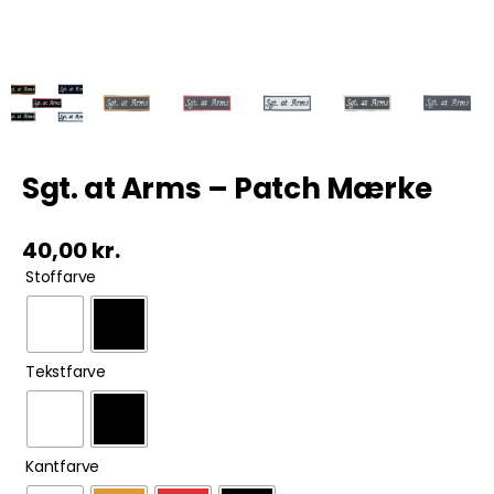
Tobak
ØL & Spiritus
Andre Mærker
Sgt. at Arms – Patch Mærke
Tøj & Andre Varer
40,00
kr.

Stoffarve
Rodkasse/Tilbud

Tekstfarve

Kantfarve