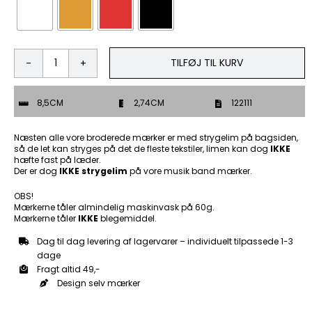
TILFØJ TIL KURV
Sgt.
at
Arms
8,5CM
2,74CM
122111
-
Patch
Mærke
Næsten alle vore broderede mærker er med strygelim på bagsiden,
antal
så de let kan stryges på det de fleste tekstiler, limen kan dog
IKKE
hæfte fast på læder.
Der er dog
IKKE strygelim
på vore musik band mærker.
OBS!
Mærkerne tåler almindelig maskinvask på 60g.
Mærkerne tåler
IKKE
blegemiddel.
Dag til dag levering af lagervarer – individuelt tilpassede 1-3
dage
Fragt altid 49,-
Design selv mærker