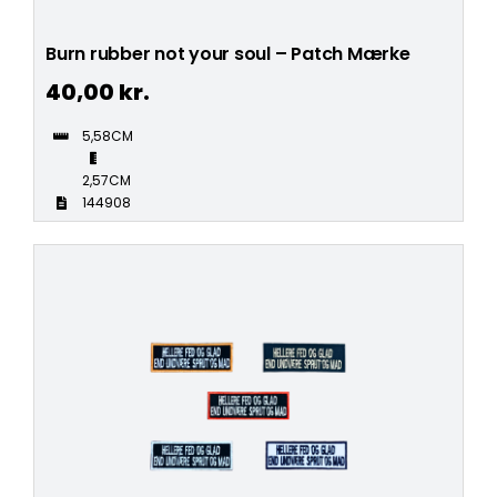
Burn rubber not your soul – Patch Mærke
40,00
kr.
5,58CM
2,57CM
144908