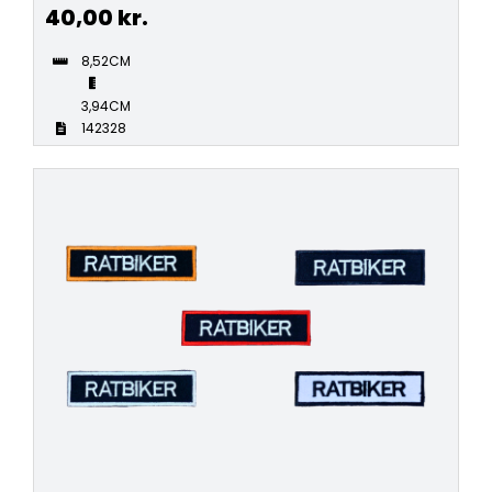
40,00
kr.
8,52CM
3,94CM
142328