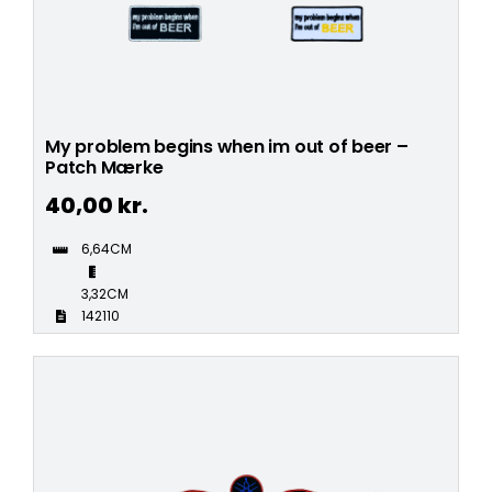
My problem begins when im out of beer –
Patch Mærke
40,00
kr.
6,64CM
3,32CM
142110