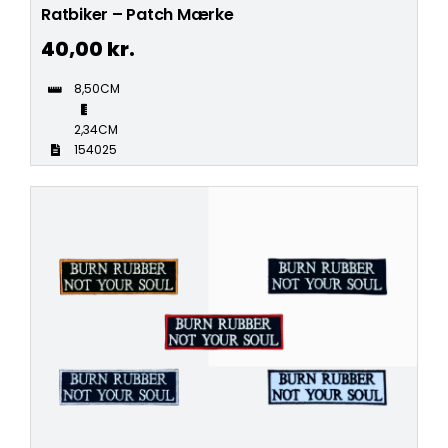
Ratbiker – Patch Mærke
40,00
kr.
8,50CM
2,34CM
154025