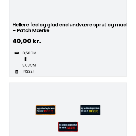
Hellere fed og glad end undvære sprut og mad
– Patch Mærke
40,00
kr.
8,50CM
3,03CM
142221