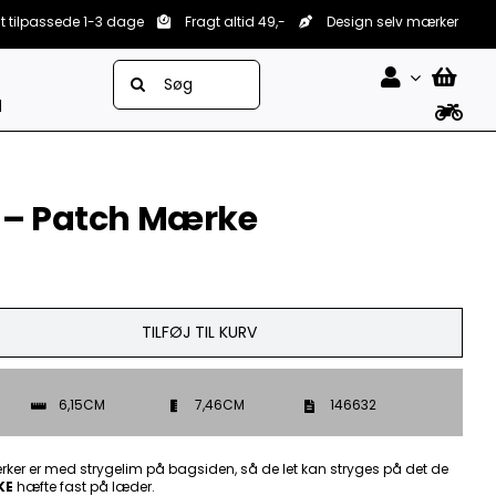
lt tilpassede 1-3 dage
Fragt altid 49,-
Design selv mærker
Søg
efter:
d
d – Patch Mærke
TILFØJ TIL KURV
6,15CM
7,46CM
146632
ker er med strygelim på bagsiden, så de let kan stryges på det de
KE
hæfte fast på læder.