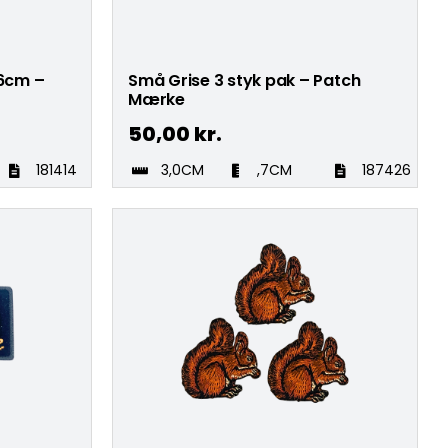
6cm –
Små Grise 3 styk pak – Patch
Mærke
50,00
kr.
181414
3,0CM
,7CM
187426