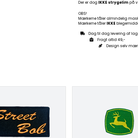
Der er dog
IKKE strygelim
på v
OBS!
Mærkerne tåler almindelig mas
Mærkerne tåler
IKKE
blegemidde
Dag til dag levering af lag
Fragt altid 49,-
Design selv mær