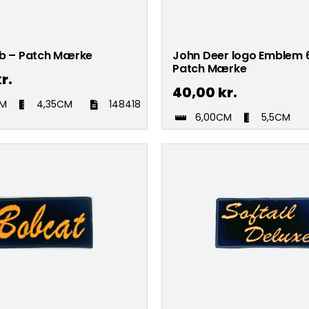
ob – Patch Mærke
John Deer logo Emblem 
Patch Mærke
r.
40,00
kr.
CM
4,35CM
148418
6,00CM
5,5CM