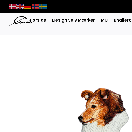
Skip
to
content
Forside
Design Selv Mærker
MC
Knallert