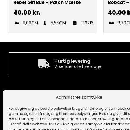
Rebel Girl Bue – Patch Mærke
Bobcat –
40,00
kr.
40,00
k
11,06CM
5,54CM
139216
8,70
Hurtig levering
Vi sender alle hverdage
Kontakt
Informa
Administrer samtykke
Camée Broderi A/S
Handelsbeti
Løhdesvej 6
Ansvarsfrask
For at give dig de bedste oplevelser bruger vi teknologier som cookies 
7442 Engesvang
Cookiepoliti
gemme og/eller få adgang til enhedsoplysninger. Hvis du giver dit s
Fortrolighe
disse teknologier, kan vi behandle data som f.eks. browsingadfærd e
+45 86 86 40 55
Logo
ID'er på dette websted. Hvis du ikke giver dit samtykke eller trækker d
camee@broderi.dk
tilbage, kan det have en negativ indvirkning på visse funktioner og 
Levering og