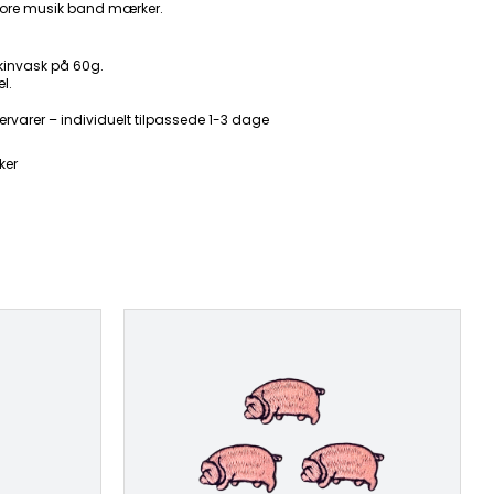
ore musik band mærker.
kinvask på 60g.
l.
ervarer – individuelt tilpassede 1-3 dage
ker