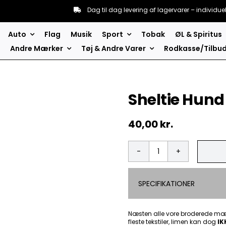
Dag til dag levering af lagervarer – individue
Auto
Flag
Musik
Sport
Tobak
ØL & Spiritus
Andre Mærker
Tøj & Andre Varer
Rodkasse/Tilbu
Sheltie Hun
40,00
kr.
Sheltie
Hund
-
SPECIFIKATIONER
Patch
Mærke
antal
Næsten alle vore broderede mær
fleste tekstiler, limen kan dog
IK