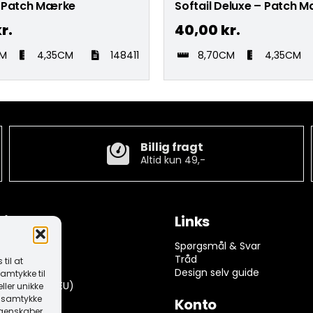
 Patch Mærke
Softail Deluxe – Patch 
r.
40,00
kr.
CM
4,35CM
148411
8,70CM
4,35CM
Billig fragt
Altid kun 49,-
tion
Links
ngelser
Spørgsmål & Svar
rivelse
Tråd
til at
k (EU)
Design selv guide
amtykke til
dserklæring (EU)
ller unikke
it samtykke
Konto
egenskaber.
 returnering