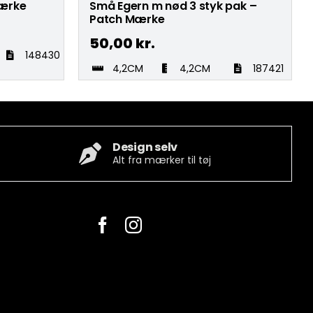
Mærke
Små Egern m nød 3 styk pak –
Patch Mærke
50,00
kr.
148430
4,2CM
4,2CM
187421
Design selv
Alt fra mærker til tøj