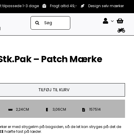
lt tilpassede 1-3 dage
Fragt altid 49,-
Design selv mærker
Søg
efter:
d
 Stk.Pak – Patch Mærke
TILFØJ TIL KURV
2,24CM
3,06CM
157514
ker er med strygelim på bagsiden, så de let kan stryges på det de
KE
hæfte fast på læder.