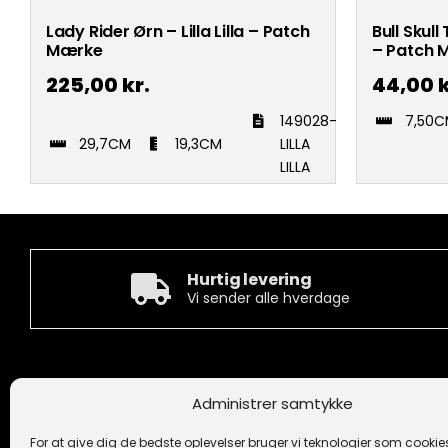
Lady Rider Ørn – Lilla Lilla – Patch
Bull Skul
Mærke
– Patch 
225,00
kr.
44,00
k
149028-
7,50
29,7CM
19,3CM
LILLA
LILLA
Hurtig levering
Vi sender alle hverdage
Kontakt
Informa
Administrer samtykke
Camée Broderi A/S
Handelsbeti
Løhdesvej 6
Ansvarsfrask
For at give dig de bedste oplevelser bruger vi teknologier som cookies 