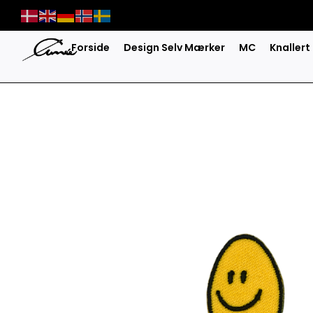
Skip
to
content
Forside
Design Selv Mærker
MC
Knallert