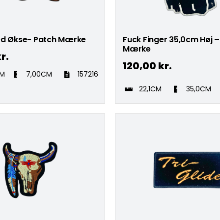
ed Økse- Patch Mærke
Fuck Finger 35,0cm Høj 
Mærke
r.
120,00
kr.
CM
7,00CM
157216
22,1CM
35,0CM