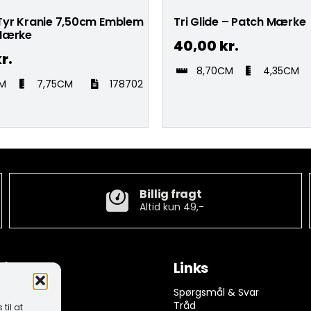
l Tyr Kranie 7,50cm Emblem
Tri Glide – Patch Mærke
Mærke
40,00
kr.
r.
8,70CM
4,35CM
CM
7,75CM
178702
Billig fragt
Altid kun 49,-
tion
Links
ngelser
Spørgsmål & Svar
rivelse
Tråd
til at