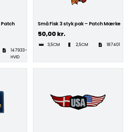
– Patch
Små Fisk 3 styk pak – Patch Mærke
50,00
kr.
3,5CM
2,5CM
187401
147933-
HVID