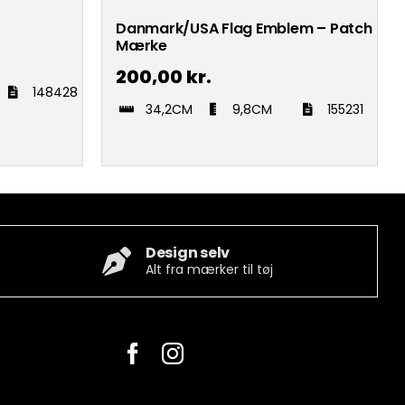
Danmark/USA Flag Emblem – Patch
Mærke
200,00
kr.
148428
34,2CM
9,8CM
155231
Design selv
Alt fra mærker til tøj