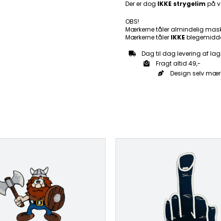
Der er dog
IKKE strygelim
på v
OBS!
Mærkerne tåler almindelig mas
Mærkerne tåler
IKKE
blegemidde
Dag til dag levering af lag
Fragt altid 49,-
Design selv mær