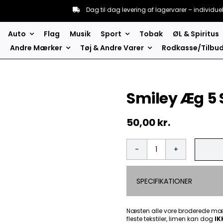
Dag til dag levering af lagervarer – individue
Auto
Flag
Musik
Sport
Tobak
ØL & Spiritus
Andre Mærker
Tøj & Andre Varer
Rodkasse/Tilbu
Smiley Æg 5
50,00
kr.
Smiley
Æg
5
SPECIFIKATIONER
Stk.Pak
-
Patch
Mærke
Næsten alle vore broderede mær
fleste tekstiler, limen kan dog
antal
IK