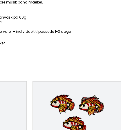
ore musik band mærker.
kinvask på 60g.
l.
ervarer – individuelt tilpassede 1-3 dage
ker