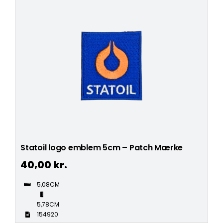
Statoil logo emblem 5cm – Patch Mærke
40,00
kr.
5,08CM
5,78CM
154920