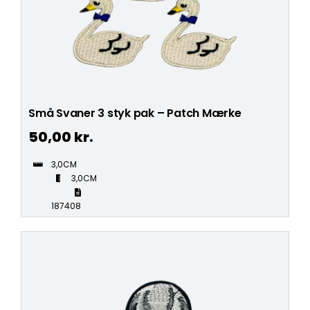
Små Svaner 3 styk pak – Patch Mærke
50,00
kr.
3,0CM
3,0CM
187408