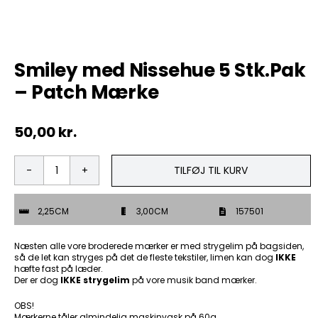
Tobak
Smiley med Nissehue 5 Stk.Pak
ØL & Spiritus
– Patch Mærke
Andre Mærker
50,00
kr.
Tøj & Andre Varer
TILFØJ TIL KURV
Smiley
Rodkasse/Tilbud
med
Nissehue
2,25CM
3,00CM
157501
5
Stk.Pak
-
Næsten alle vore broderede mærker er med strygelim på bagsiden,
Patch
så de let kan stryges på det de fleste tekstiler, limen kan dog
IKKE
hæfte fast på læder.
Mærke
Der er dog
IKKE strygelim
på vore musik band mærker.
antal
OBS!
Mærkerne tåler almindelig maskinvask på 60g.