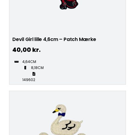
Devil Girl lille 4,6cm – Patch Mærke
40,00
kr.
4,64CM
8,18CM
149602