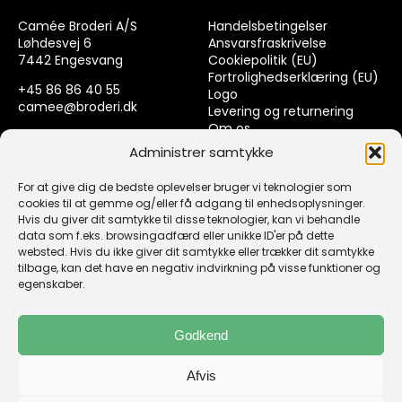
Camée Broderi A/S
Handelsbetingelser
Løhdesvej 6
Ansvarsfraskrivelse
7442 Engesvang
Cookiepolitik (EU)
Fortrolighedserklæring (EU)
+45 86 86 40 55
Logo
camee@broderi.dk
Levering og returnering
Om os
CVR: 13910073
Kontakt
Administrer samtykke
For at give dig de bedste oplevelser bruger vi teknologier som
Links
cookies til at gemme og/eller få adgang til enhedsoplysninger.
Hvis du giver dit samtykke til disse teknologier, kan vi behandle
data som f.eks. browsingadfærd eller unikke ID'er på dette
Spørgsmål & Svar
websted. Hvis du ikke giver dit samtykke eller trækker dit samtykke
Tråd
tilbage, kan det have en negativ indvirkning på visse funktioner og
Design selv guide
egenskaber.
Konto
Godkend
Log ind
Afvis
Klub Mærker