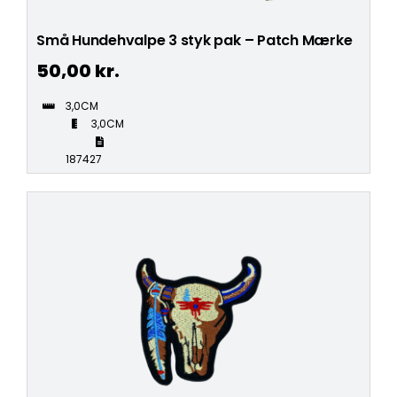
Små Hundehvalpe 3 styk pak – Patch Mærke
50,00
kr.
3,0CM
3,0CM
187427