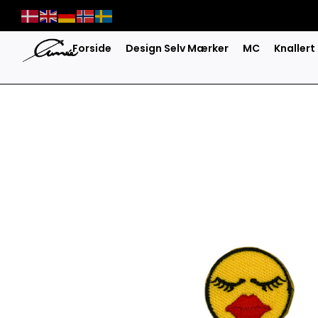
Skip
to
content
Forside
Design Selv Mærker
MC
Knallert