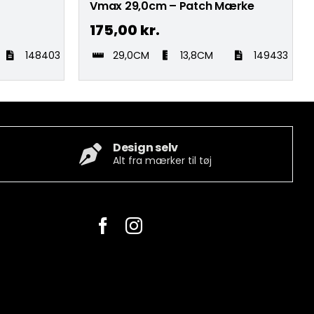
Vmax 29,0cm – Patch Mærke
175,00
kr.
148403
29,0CM
13,8CM
149433
Design selv
Alt fra mærker til tøj