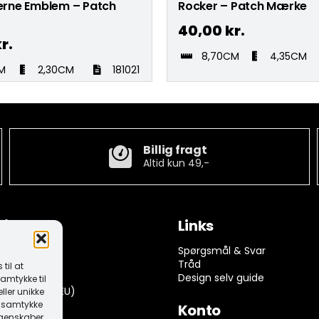
jerne Emblem – Patch
Rocker – Patch Mærke
40,00
kr.
r.
8,70CM
4,35CM
M
2,30CM
181021
Billig fragt
Altid kun 49,-
tion
Links
ngelser
Spørgsmål & Svar
rivelse
Tråd
til at
k (EU)
Design selv guide
amtykke til
dserklæring (EU)
ller unikke
it samtykke
Konto
egenskaber.
 returnering