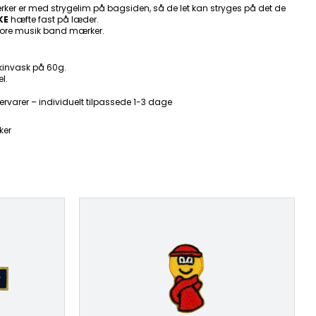
ker er med strygelim på bagsiden, så de let kan stryges på det de
KE
hæfte fast på læder.
ore musik band mærker.
kinvask på 60g.
l.
ervarer – individuelt tilpassede 1-3 dage
ker