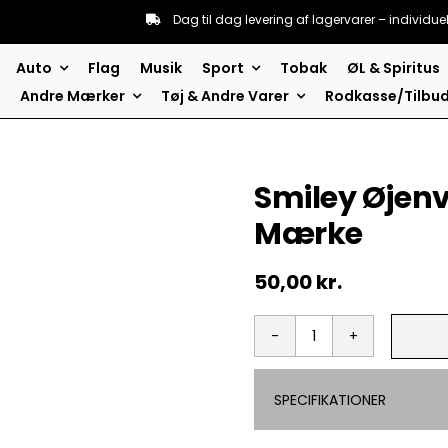
Dag til dag levering af lagervarer – individue
Auto
Flag
Musik
Sport
Tobak
ØL & Spiritus
Andre Mærker
Tøj & Andre Varer
Rodkasse/Tilbu
Smiley Øjenv
Mærke
50,00
kr.
Smiley
Øjenvipper
5
SPECIFIKATIONER
Stk.Pak
-
Patch