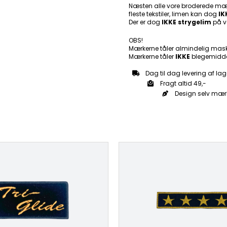
Mærke
Næsten alle vore broderede mær
fleste tekstiler, limen kan dog
antal
IK
Der er dog
IKKE strygelim
på v
OBS!
Mærkerne tåler almindelig mas
Mærkerne tåler
IKKE
blegemidde
Dag til dag levering af lag
Fragt altid 49,-
Design selv mær