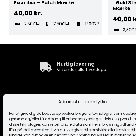
Excalibur – Patch Mærke
1 Guld St
Mærke
40,00
kr.
40,00
k
7,50CM
7,50CM
130027
3,30C
Hurtig levering
Vi sender alle hverdage
Kontakt
Informa
Administrer samtykke
Camée Broderi A/S
Handelsbeti
Løhdesvej 6
Ansvarsfrask
For at give dig de bedste oplevelser bruger vi teknologier som cookies 
7442 Engesvang
Cookiepoliti
gemme og/eller få adgang til enhedsoplysninger. Hvis du giver dit s
Fortrolighe
disse teknologier, kan vi behandle data som f.eks. browsingadfærd e
+45 86 86 40 55
Logo
ID'er på dette websted. Hvis du ikke giver dit samtykke eller trækker d
camee@broderi.dk
tilbage, kan det have en negativ indvirkning på visse funktioner og 
Levering og