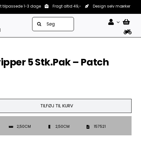
lt tilpassede 1-3 dage
Fragt altid 49,-
Design selv mærker
Søg
efter:
d
ipper 5 Stk.Pak – Patch
TILFØJ TIL KURV
2,50CM
2,50CM
157521