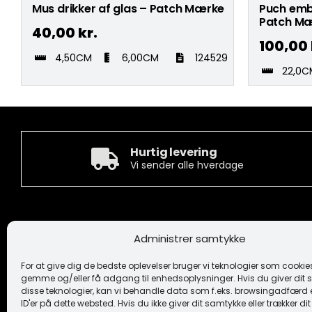
Mus drikker af glas – Patch Mærke
Puch emb
Patch M
40,00
kr.
100,00
4,50CM
6,00CM
124529
22,0C
Hurtig levering
Vi sender alle hverdage
Kontakt
Informa
Administrer samtykke
Camée Broderi A/S
Handelsbeti
Løhdesvej 6
Ansvarsfrask
For at give dig de bedste oplevelser bruger vi teknologier som cookies 
7442 Engesvang
Cookiepoliti
gemme og/eller få adgang til enhedsoplysninger. Hvis du giver dit s
Fortrolighe
disse teknologier, kan vi behandle data som f.eks. browsingadfærd e
+45 86 86 40 55
Logo
ID'er på dette websted. Hvis du ikke giver dit samtykke eller trækker d