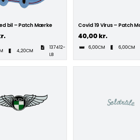
d bil – Patch Mærke
Covid 19 Virus – Patch 
r.
40,00
kr.
137412-
6,00CM
6,00CM
CM
4,20CM
LB