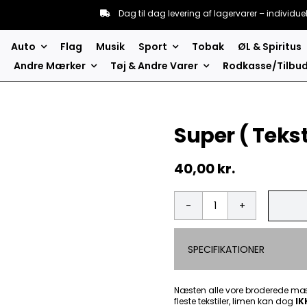
Dag til dag levering af lagervarer – individue
Auto
Flag
Musik
Sport
Tobak
ØL & Spiritus
Andre Mærker
Tøj & Andre Varer
Rodkasse/Tilbu
Super ( Teks
40,00
kr.
Super
(
Tekst
SPECIFIKATIONER
)
-
Patch
Mærke
Næsten alle vore broderede mær
fleste tekstiler, limen kan dog
antal
IK