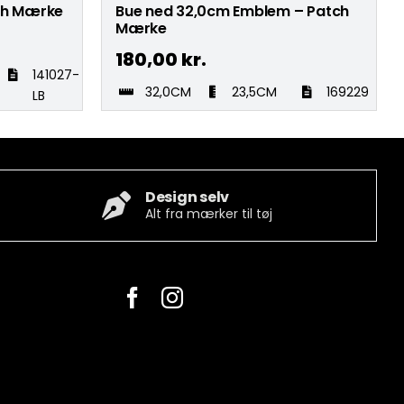
tch Mærke
Bue ned 32,0cm Emblem – Patch
Mærke
180,00
kr.
141027-
32,0CM
23,5CM
169229
LB
Design selv
Alt fra mærker til tøj