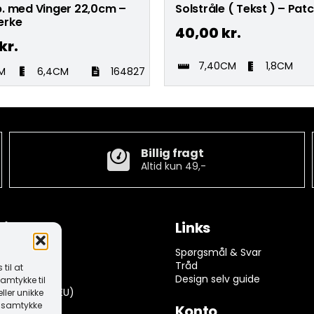
. med Vinger 22,0cm –
Solstråle ( Tekst ) – Pa
ærke
40,00
kr.
kr.
7,40CM
1,8CM
M
6,4CM
164827
Billig fragt
Altid kun 49,-
tion
Links
ngelser
Spørgsmål & Svar
rivelse
Tråd
til at
k (EU)
Design selv guide
amtykke til
dserklæring (EU)
ller unikke
it samtykke
Konto