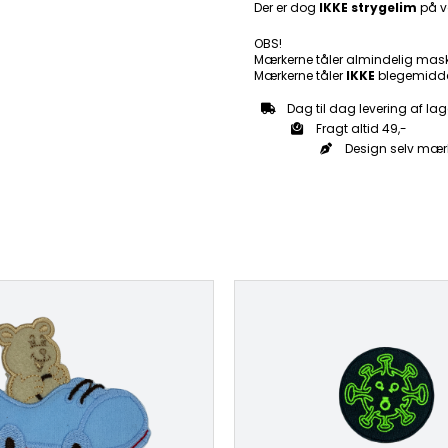
Der er dog
IKKE strygelim
på v
OBS!
Mærkerne tåler almindelig mas
Mærkerne tåler
IKKE
blegemidde
Dag til dag levering af lag
Fragt altid 49,-
Design selv mær