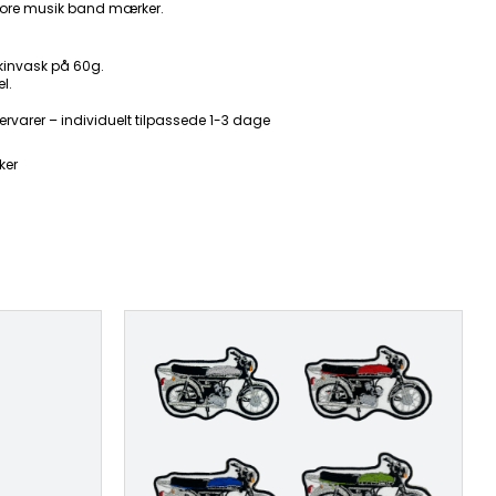
ore musik band mærker.
kinvask på 60g.
l.
ervarer – individuelt tilpassede 1-3 dage
ker