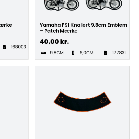
Mærke
Yamaha FS1 Knallert 9,8cm Emblem
– Patch Mærke
40,00
kr.
168003
9,8CM
6,0CM
177831