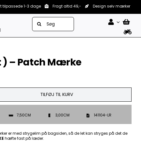
lt tilpassede 1-3 dage
Fragt altid 49,-
Design selv mærker
Søg
efter:
d
t ) – Patch Mærke
TILFØJ TIL KURV
7,50CM
3,00CM
141104-LR
ker er med strygelim på bagsiden, så de let kan stryges på det de
KE
hæfte fast på læder.