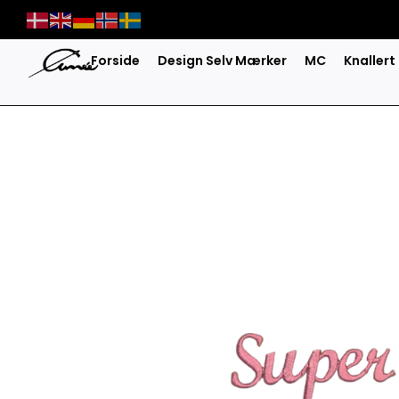
Skip
to
content
Forside
Design Selv Mærker
MC
Knallert