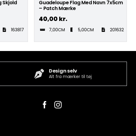
 Skjold
Guadeloupe Flag Med Navn 7x5cm
– Patch Mærke
40,00
kr.
163817
7,00CM
5,00CM
201632
Design selv
Alt fra mærker til tøj