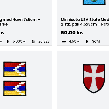
ag med Navn 7x5cm –
Minnisota USA State Med
ærke
2 stk. pak 4,5x3cm – Pa
r.
60,00
kr.
CM
5,00CM
201328
4,5CM
3CM