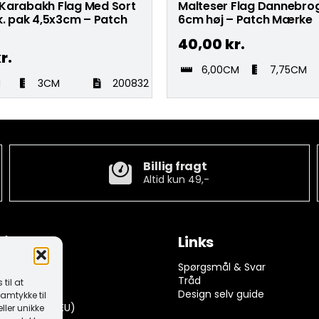
Karabakh Flag Med Sort
Malteser Flag Dannebrog
k. pak 4,5x3cm – Patch
6cm høj – Patch Mærke
40,00
kr.
r.
6,00CM
7,75CM
M
3CM
200832
Billig fragt
Altid kun 49,-
tion
Links
ngelser
Spørgsmål & Svar
rivelse
Tråd
til at
k (EU)
Design selv guide
amtykke til
dserklæring (EU)
ller unikke