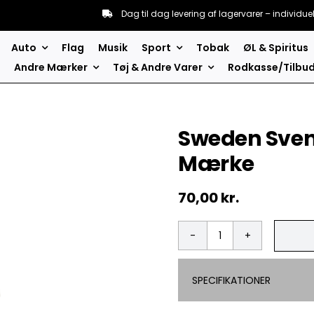
Dag til dag levering af lagervarer – individue
Auto
Flag
Musik
Sport
Tobak
ØL & Spiritus
Andre Mærker
Tøj & Andre Varer
Rodkasse/Tilbu
Sweden Svens
Mærke
70,00
kr.
Sweden
Svensk
flag
SPECIFIKATIONER
2
pak
-