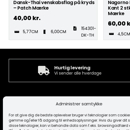
Dansk-Thai venskabsflag på kryds
Nagorno 
– Patch Mærke
Kant 2 st
Mærke
40,00
kr.
60,00
k
154301-
5,77CM
6,00CM
4,5C
DK-TH
Hurtig levering
Vi sender alle hverdage
Kontakt
Informa
Administrer samtykke
Camée Broderi A/S
Handelsbeti
Løhdesvej 6
Ansvarsfrask
For at give dig de bedste oplevelser bruger vi teknologier som cookies 
7442 Engesvang
Cookiepoliti
gemme og/eller få adgang til enhedsoplysninger. Hvis du giver dit s
Fortrolighe
disse teknologier, kan vi behandle data som f.eks. browsingadfærd e
+45 86 86 40 55