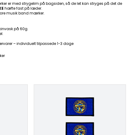
ker er med strygelim på bagsiden, så de let kan stryges på det de
KE
hæfte fast på læder.
ore musik band mærker.
kinvask på 60g.
l.
ervarer – individuelt tilpassede 1-3 dage
ker