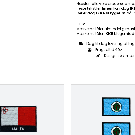
Patch
Næsten alle vore broderede mær
fleste tekstiler, limen kan dog
Mærke
IK
Der er dog
IKKE strygelim
på v
antal
OBS!
Mærkerne tåler almindelig mas
Mærkerne tåler
IKKE
blegemidde
Dag til dag levering af lag
Fragt altid 49,-
Design selv mær