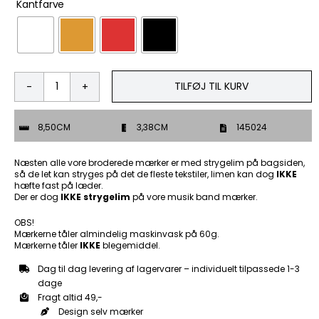
Kantfarve
TILFØJ TIL KURV
The
longer
the
8,50CM
3,38CM
145024
better
-
Patch
Næsten alle vore broderede mærker er med strygelim på bagsiden,
Mærke
så de let kan stryges på det de fleste tekstiler, limen kan dog
IKKE
hæfte fast på læder.
antal
Der er dog
IKKE strygelim
på vore musik band mærker.
OBS!
Mærkerne tåler almindelig maskinvask på 60g.
Mærkerne tåler
IKKE
blegemiddel.
Dag til dag levering af lagervarer – individuelt tilpassede 1-3
dage
Fragt altid 49,-
Design selv mærker