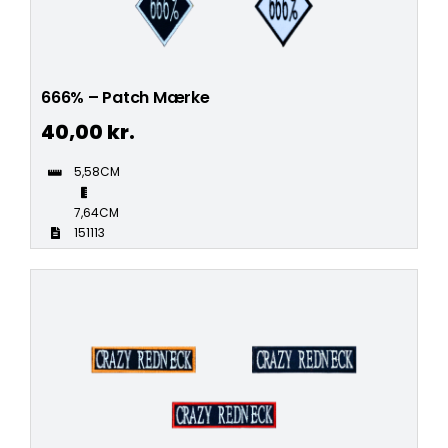
666% – Patch Mærke
40,00
kr.
5,58CM
7,64CM
151113