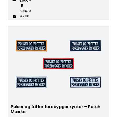
8,50CM
2,08CM
142130
Pølser og fritter forebygger rynker – Patch
Mærke