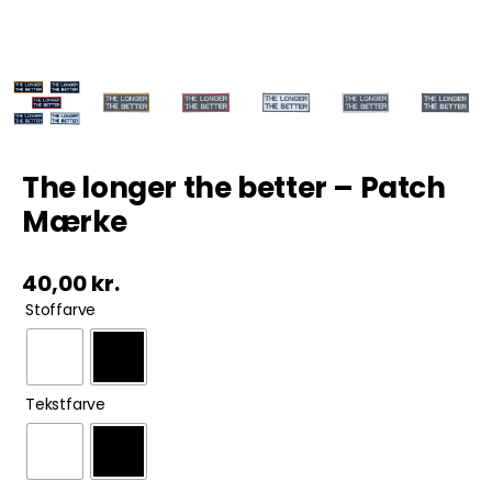
Tobak
ØL & Spiritus
Andre Mærker
The longer the better – Patch
Mærke
Tøj & Andre Varer
40,00
kr.
Rodkasse/Tilbud

Stoffarve

Tekstfarve
