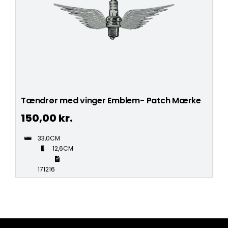
Tændrør med vinger Emblem- Patch Mærke
150,00
kr.
33,0CM
12,6CM
171216