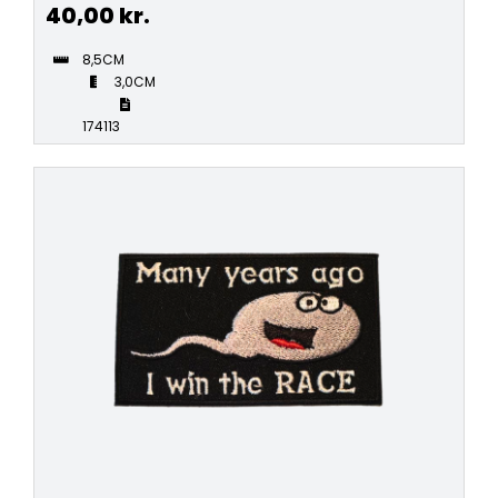
40,00
kr.
8,5CM
3,0CM
174113