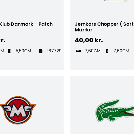
lub Danmark – Patch
Jernkors Chopper ( Sort
Mærke
r.
40,00
kr.
CM
5,50CM
167729
7,60CM
7,60CM