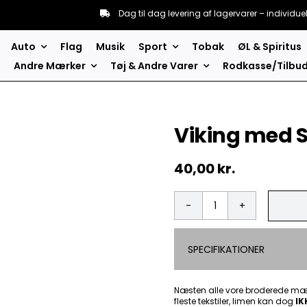
Dag til dag levering af lagervarer – individue
Auto
Flag
Musik
Sport
Tobak
ØL & Spiritus
Andre Mærker
Tøj & Andre Varer
Rodkasse/Tilbu
Viking med 
40,00
kr.
Viking
med
Sværd
SPECIFIKATIONER
-
Patch
Mærke
antal
Næsten alle vore broderede mær
fleste tekstiler, limen kan dog
IK