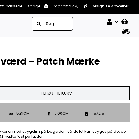
lt tilpassede 1-3 dage
Fragt altid 49,-
Design selv mærker
Søg
efter:
d
Sværd – Patch Mærke
TILFØJ TIL KURV
5,81CM
7,00CM
157215
ker er med strygelim på bagsiden, så de let kan stryges på det de
KE
hæfte fast på læder.