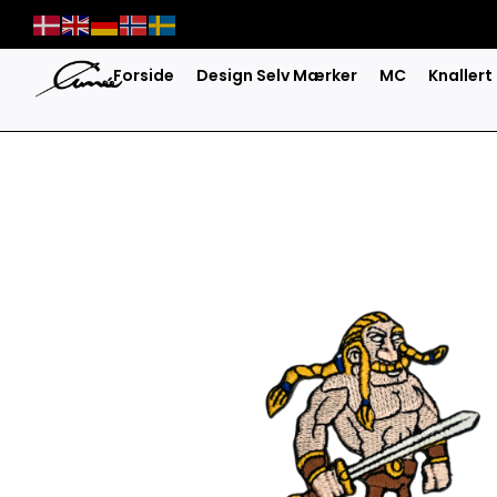
Skip
to
content
Forside
Design Selv Mærker
MC
Knallert