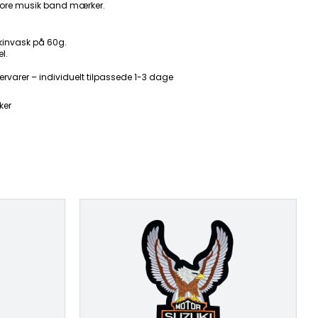
ore musik band mærker.
kinvask på 60g.
l.
ervarer – individuelt tilpassede 1-3 dage
ker