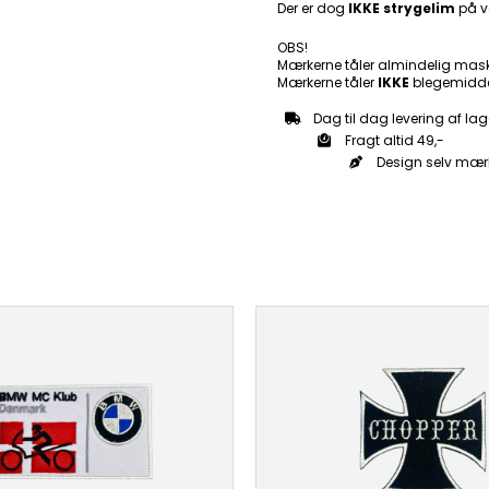
Der er dog
IKKE strygelim
på v
OBS!
Mærkerne tåler almindelig mas
Mærkerne tåler
IKKE
blegemidde
Dag til dag levering af lag
Fragt altid 49,-
Design selv mær