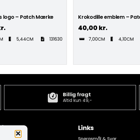
s logo – Patch Mærke
Krokodille emblem – Pa
r.
40,00
kr.
CM
5,44CM
131630
7,00CM
4,10CM
Billig fragt
Altid kun 49,-
tion
Links
ngelser
Spørgsmål & Svar