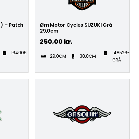
 ) – Patch
Ørn Motor Cycles SUZUKI Grå
29,0cm
250,00
kr.
164006
148526-
29,0CM
38,0CM
GRÅ