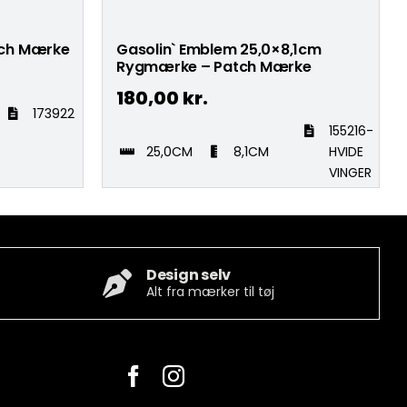
tch Mærke
Gasolin` Emblem 25,0×8,1cm
Rygmærke – Patch Mærke
180,00
kr.
173922
155216-
25,0CM
8,1CM
HVIDE
VINGER
Design selv
Alt fra mærker til tøj