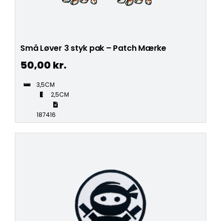
Små Løver 3 styk pak – Patch Mærke
50,00
kr.
3,5CM
2,5CM
187416