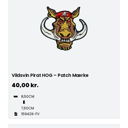
Vildsvin Pirat HOG – Patch Mærke
40,00
kr.
8,50CM
7,50CM
159429-FV