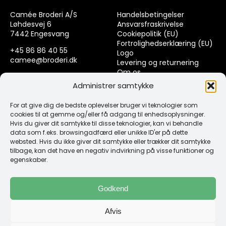
Camée Broderi A/S
Handelsbetingelser
Løhdesvej 6
Ansvarsfraskrivelse
7442 Engesvang
Cookiepolitik (EU)
Fortrolighedserklæring (EU)
+45 86 86 40 55
Logo
camee@broderi.dk
Levering og returnering
Om os
CVR: 13910073
Kontakt
Administrer samtykke
For at give dig de bedste oplevelser bruger vi teknologier som
Links
cookies til at gemme og/eller få adgang til enhedsoplysninger.
Hvis du giver dit samtykke til disse teknologier, kan vi behandle
data som f.eks. browsingadfærd eller unikke ID'er på dette
Spørgsmål & Svar
websted. Hvis du ikke giver dit samtykke eller trækker dit samtykke
Tråd
tilbage, kan det have en negativ indvirkning på visse funktioner og
Design selv guide
egenskaber.
Konto
Godkend
Log ind
Afvis
Klub Mærker