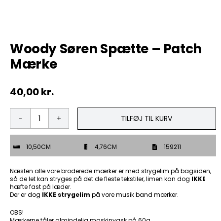
Tobak
Woody Søren Spætte – Patch
ØL & Spiritus
Mærke
Andre Mærker
40,00
kr.
Tøj & Andre Varer
TILFØJ TIL KURV
Woody
Rodkasse/Tilbud
Søren
Spætte
10,50CM
4,76CM
159211
-
Patch
Mærke
Næsten alle vore broderede mærker er med strygelim på bagsiden,
antal
så de let kan stryges på det de fleste tekstiler, limen kan dog
IKKE
hæfte fast på læder.
Der er dog
IKKE strygelim
på vore musik band mærker.
OBS!
Mærkerne tåler almindelig maskinvask på 60g.