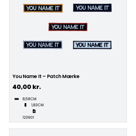
You Name It – Patch Mærke
40,00
kr.
8,58CM
1,83CM
123901