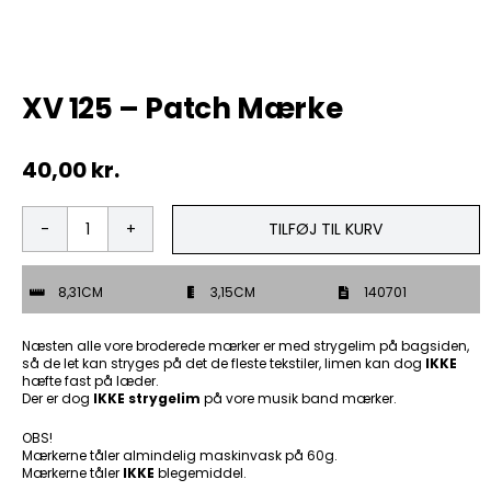
Tobak
XV 125 – Patch Mærke
ØL & Spiritus
40,00
kr.
Andre Mærker
Tøj & Andre Varer
TILFØJ TIL KURV
XV
125
Rodkasse/Tilbud
-
8,31CM
3,15CM
140701
Patch
Mærke
antal
Næsten alle vore broderede mærker er med strygelim på bagsiden,
så de let kan stryges på det de fleste tekstiler, limen kan dog
IKKE
hæfte fast på læder.
Der er dog
IKKE strygelim
på vore musik band mærker.
OBS!
Mærkerne tåler almindelig maskinvask på 60g.
Mærkerne tåler
IKKE
blegemiddel.