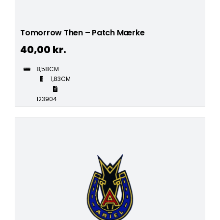
Tomorrow Then – Patch Mærke
40,00
kr.
8,58CM
1,83CM
123904