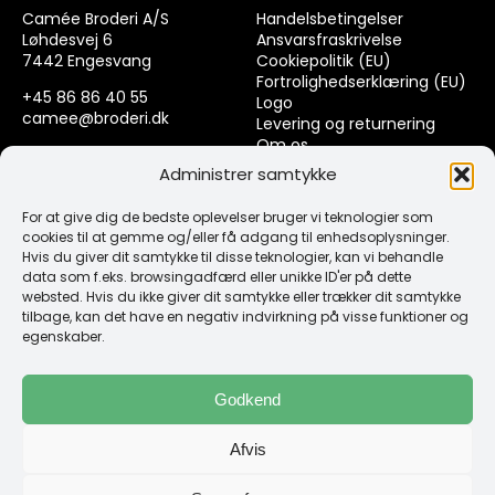
Camée Broderi A/S
Handelsbetingelser
Løhdesvej 6
Ansvarsfraskrivelse
7442 Engesvang
Cookiepolitik (EU)
Fortrolighedserklæring (EU)
+45 86 86 40 55
Logo
camee@broderi.dk
Levering og returnering
Om os
CVR: 13910073
Kontakt
Administrer samtykke
For at give dig de bedste oplevelser bruger vi teknologier som
Links
cookies til at gemme og/eller få adgang til enhedsoplysninger.
Hvis du giver dit samtykke til disse teknologier, kan vi behandle
data som f.eks. browsingadfærd eller unikke ID'er på dette
Spørgsmål & Svar
websted. Hvis du ikke giver dit samtykke eller trækker dit samtykke
Tråd
tilbage, kan det have en negativ indvirkning på visse funktioner og
Design selv guide
egenskaber.
Konto
Godkend
Log ind
Afvis
Klub Mærker