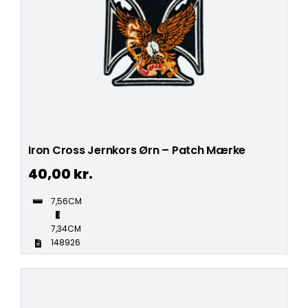
Iron Cross Jernkors Ørn – Patch Mærke
40,00
kr.
7,56CM
7,34CM
148926