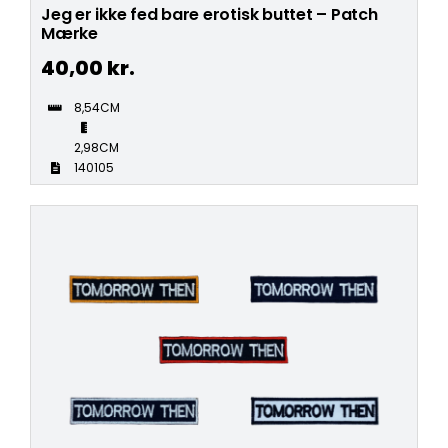
Jeg er ikke fed bare erotisk buttet – Patch
Mærke
40,00
kr.
8,54CM
2,98CM
140105