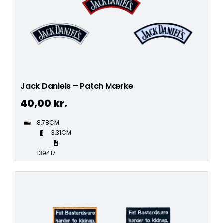
Jack Daniels – Patch Mærke
40,00
kr.
8,78CM
3,31CM
139417