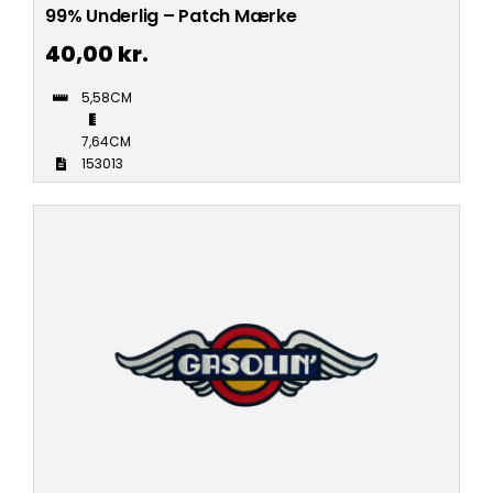
99% Underlig – Patch Mærke
40,00
kr.
5,58CM
7,64CM
153013