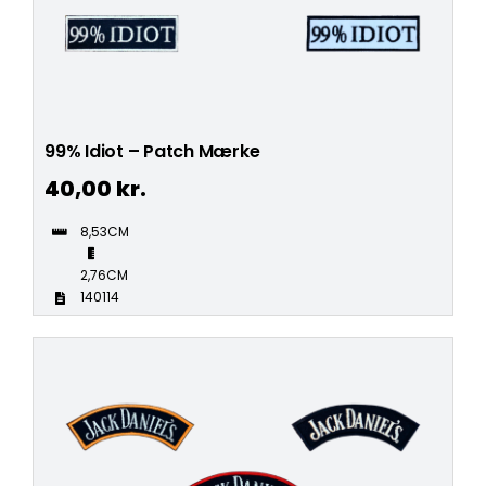
99% Idiot – Patch Mærke
40,00
kr.
8,53CM
2,76CM
140114