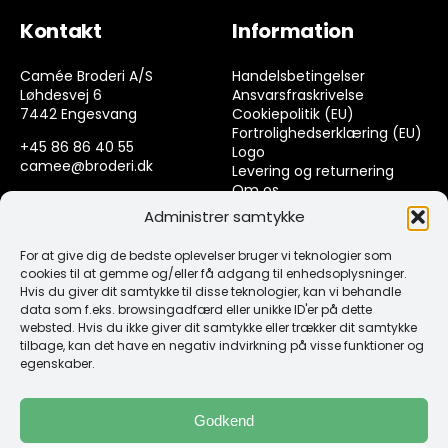
Kontakt
Information
Camée Broderi A/S
Handelsbetingelser
Løhdesvej 6
Ansvarsfraskrivelse
7442 Engesvang
Cookiepolitik (EU)
Fortrolighedserklæring (EU)
+45 86 86 40 55
Logo
camee@broderi.dk
Levering og returnering
Om os
CVR: 13910073
Kontakt
Administrer samtykke
For at give dig de bedste oplevelser bruger vi teknologier som
Links
cookies til at gemme og/eller få adgang til enhedsoplysninger.
Hvis du giver dit samtykke til disse teknologier, kan vi behandle
data som f.eks. browsingadfærd eller unikke ID'er på dette
Spørgsmål & Svar
websted. Hvis du ikke giver dit samtykke eller trækker dit samtykke
Tråd
tilbage, kan det have en negativ indvirkning på visse funktioner og
Design selv guide
egenskaber.
Konto
Godkend