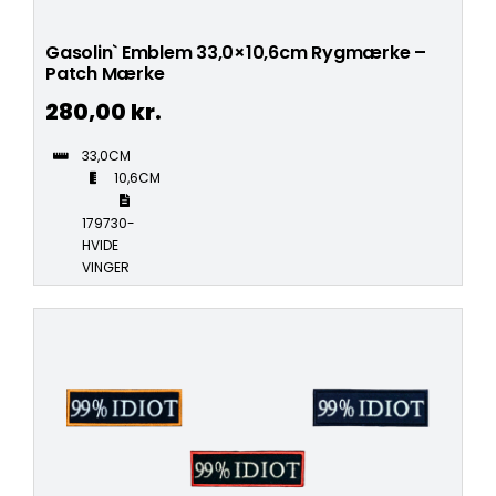
Gasolin` Emblem 33,0×10,6cm Rygmærke –
Patch Mærke
280,00
kr.
33,0CM
10,6CM
179730-
HVIDE
VINGER