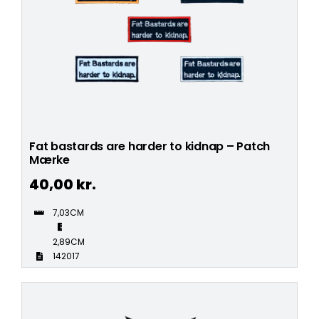
Fat bastards are harder to kidnap – Patch
Mærke
40,00
kr.
7,03CM
2,89CM
142017