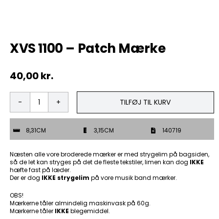
Tobak
XVS 1100 – Patch Mærke
ØL & Spiritus
40,00
kr.
Andre Mærker
Tøj & Andre Varer
TILFØJ TIL KURV
XVS
1100
Rodkasse/Tilbud
-
8,31CM
3,15CM
140719
Patch
Mærke
antal
Næsten alle vore broderede mærker er med strygelim på bagsiden,
så de let kan stryges på det de fleste tekstiler, limen kan dog
IKKE
hæfte fast på læder.
Der er dog
IKKE strygelim
på vore musik band mærker.
OBS!
Mærkerne tåler almindelig maskinvask på 60g.
Mærkerne tåler
IKKE
blegemiddel.