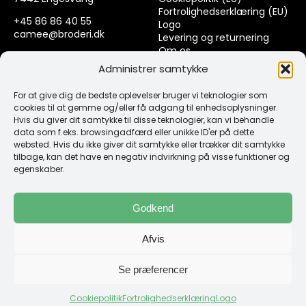
Fortrolighedserklæring (EU)
+45 86 86 40 55
Logo
camee@broderi.dk
Levering og returnering
Om os
CVR: 13910073
Kontakt
Administrer samtykke
For at give dig de bedste oplevelser bruger vi teknologier som
Links
cookies til at gemme og/eller få adgang til enhedsoplysninger.
Hvis du giver dit samtykke til disse teknologier, kan vi behandle
data som f.eks. browsingadfærd eller unikke ID'er på dette
Spørgsmål & Svar
websted. Hvis du ikke giver dit samtykke eller trækker dit samtykke
Tråd
tilbage, kan det have en negativ indvirkning på visse funktioner og
Design selv guide
egenskaber.
Konto
Godkend
Log ind
Afvis
Klub Mærker
Se præferencer
Cookiepolitik
Fortrolighedserklæring
Logo
Copyright 1987 -2026 Camée Broderi | Web by GoGrafix