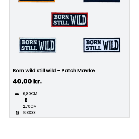
Born wild still wild – Patch Mærke
40,00
kr.
6,80CM
2,70CM
163033