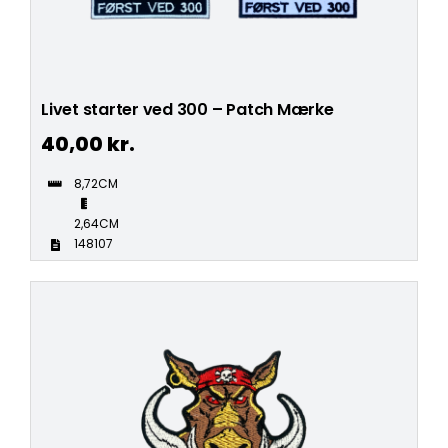
Livet starter ved 300 – Patch Mærke
40,00
kr.
8,72CM
2,64CM
148107