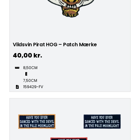
Vildsvin Pirat HOG – Patch Mærke
40,00
kr.
8,50CM
7,50CM
159429-FV