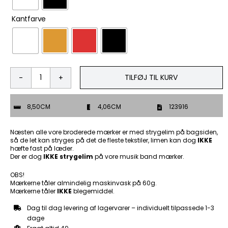

Kantfarve
TILFØJ TIL KURV
You
are
only
8,50CM
4,06CM
123916
alive
because
it
Næsten alle vore broderede mærker er med strygelim på bagsiden,
is
så de let kan stryges på det de fleste tekstiler, limen kan dog
IKKE
hæfte fast på læder.
illegal
Der er dog
IKKE strygelim
på vore musik band mærker.
to
kill
OBS!
you
Mærkerne tåler almindelig maskinvask på 60g.
-
Mærkerne tåler
IKKE
blegemiddel.
Patch
Mærke
Dag til dag levering af lagervarer – individuelt tilpassede 1-3
antal
dage