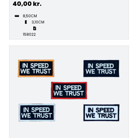
40,00
kr.
8,50CM
3,10CM
158022