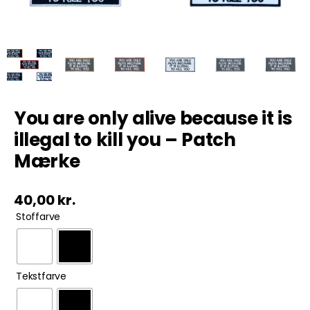
Tobak
ØL & Spiritus
Andre Mærker
You are only alive because it is
illegal to kill you – Patch
Tøj & Andre Varer
Mærke
Rodkasse/Tilbud
40,00
kr.

Stoffarve

Tekstfarve