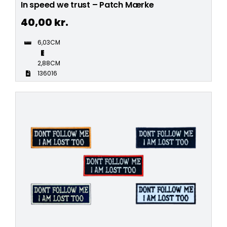
In speed we trust – Patch Mærke
40,00
kr.
6,03CM
2,88CM
136016