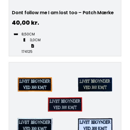
Dont follow me I am lost too – Patch Mærke
40,00
kr.
8,50CM
3,0CM
174125