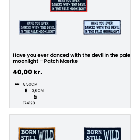
Have you ever danced with the devil in the pale
moonlight – Patch Mærke
40,00
kr.
8,50CM
3,6CM
174128