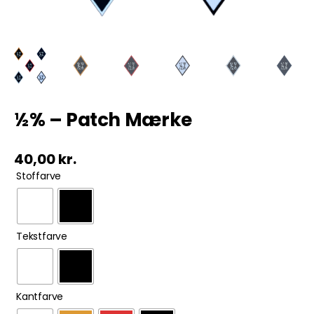
Tobak
ØL & Spiritus
Andre Mærker
½% – Patch Mærke
Tøj & Andre Varer
40,00
kr.

Stoffarve
Rodkasse/Tilbud

Tekstfarve

Kantfarve