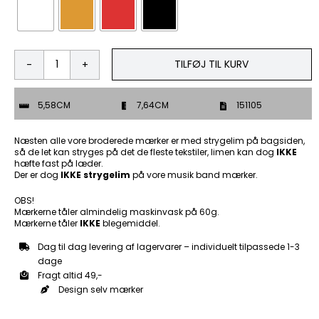
TILFØJ TIL KURV
½%
-
Patch
5,58CM
7,64CM
151105
Mærke
antal
Næsten alle vore broderede mærker er med strygelim på bagsiden,
så de let kan stryges på det de fleste tekstiler, limen kan dog
IKKE
hæfte fast på læder.
Der er dog
IKKE strygelim
på vore musik band mærker.
OBS!
Mærkerne tåler almindelig maskinvask på 60g.
Mærkerne tåler
IKKE
blegemiddel.
Dag til dag levering af lagervarer – individuelt tilpassede 1-3
dage
Fragt altid 49,-
Design selv mærker