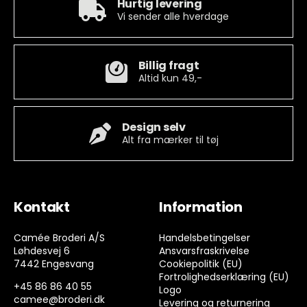
Hurtig levering
Vi sender alle hverdage
Billig fragt
Altid kun 49,-
Design selv
Alt fra mærker til tøj
Kontakt
Information
Camée Broderi A/S
Handelsbetingelser
Løhdesvej 6
Ansvarsfraskrivelse
7442 Engesvang
Cookiepolitik (EU)
Fortrolighedserklæring (EU)
+45 86 86 40 55
Logo
camee@broderi.dk
Levering og returnering