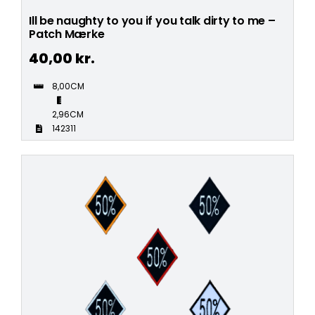
Ill be naughty to you if you talk dirty to me –
Patch Mærke
40,00
kr.
8,00CM
2,96CM
142311