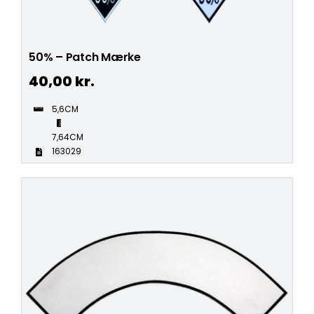
50% – Patch Mærke
40,00
kr.
5,6CM
7,64CM
163029