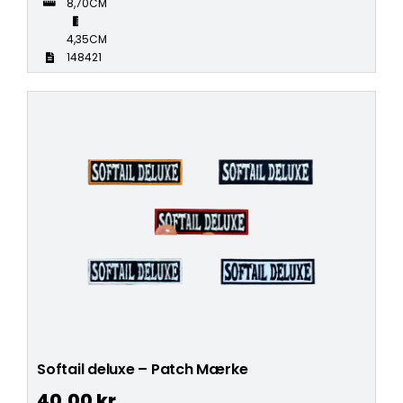
8,70CM
4,35CM
148421
Softail deluxe – Patch Mærke
40,00
kr.