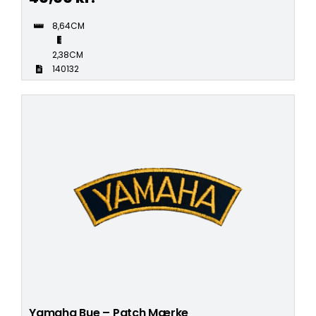
8,64CM
2,38CM
140132
Yamaha Bue – Patch Mærke