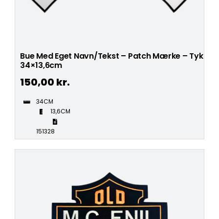
Bue Med Eget Navn/Tekst – Patch Mærke – Tyk
34×13,6cm
150,00
kr.
34CM
13,6CM
151328