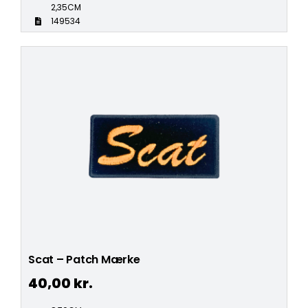
2,35CM
149534
Scat – Patch Mærke
40,00
kr.