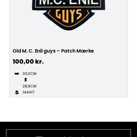
Old M. C. Enil guys – Patch Mærke
100,00
kr.
30,0CM
28,9CM
144417