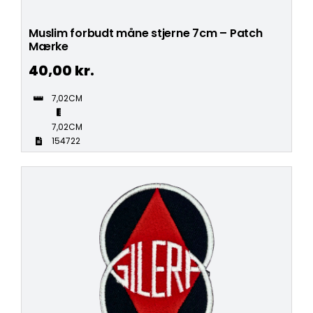
Muslim forbudt måne stjerne 7cm – Patch
Mærke
40,00
kr.
7,02CM
7,02CM
154722