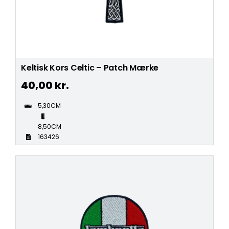
Keltisk Kors Celtic – Patch Mærke
40,00
kr.
5,30CM
8,50CM
163426