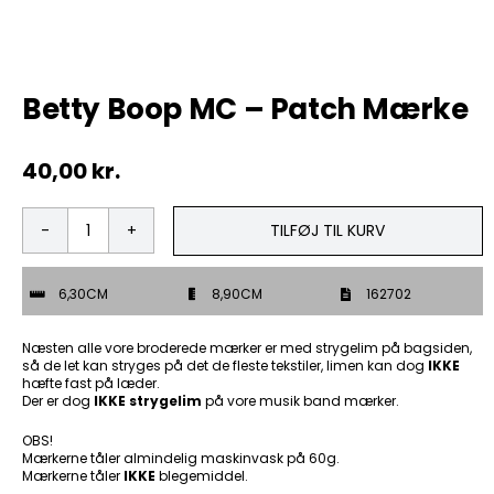
Tobak
Betty Boop MC – Patch Mærke
ØL & Spiritus
40,00
kr.
Andre Mærker
Tøj & Andre Varer
TILFØJ TIL KURV
Betty
Boop
Rodkasse/Tilbud
MC
6,30CM
8,90CM
162702
-
Patch
Mærke
Næsten alle vore broderede mærker er med strygelim på bagsiden,
antal
så de let kan stryges på det de fleste tekstiler, limen kan dog
IKKE
hæfte fast på læder.
Der er dog
IKKE strygelim
på vore musik band mærker.
OBS!
Mærkerne tåler almindelig maskinvask på 60g.
Mærkerne tåler
IKKE
blegemiddel.