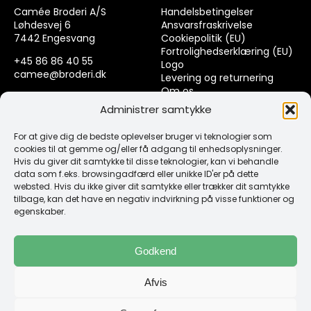
Camée Broderi A/S
Handelsbetingelser
Løhdesvej 6
Ansvarsfraskrivelse
7442 Engesvang
Cookiepolitik (EU)
Fortrolighedserklæring (EU)
+45 86 86 40 55
Logo
camee@broderi.dk
Levering og returnering
Om os
CVR: 13910073
Kontakt
Administrer samtykke
For at give dig de bedste oplevelser bruger vi teknologier som
Links
cookies til at gemme og/eller få adgang til enhedsoplysninger.
Hvis du giver dit samtykke til disse teknologier, kan vi behandle
data som f.eks. browsingadfærd eller unikke ID'er på dette
Spørgsmål & Svar
websted. Hvis du ikke giver dit samtykke eller trækker dit samtykke
Tråd
tilbage, kan det have en negativ indvirkning på visse funktioner og
Design selv guide
egenskaber.
Konto
Godkend
Log ind
Afvis
Klub Mærker