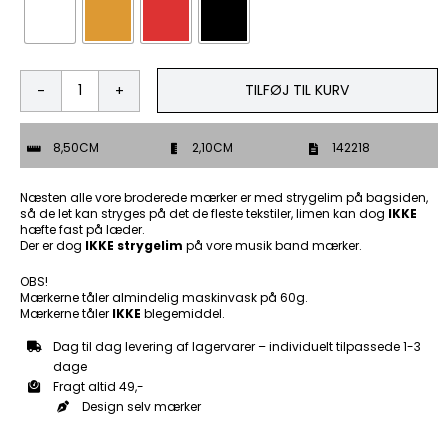
TILFØJ TIL KURV
Born
2
fuck
8,50CM
2,10CM
142218
u
-
Patch
Næsten alle vore broderede mærker er med strygelim på bagsiden,
Mærke
så de let kan stryges på det de fleste tekstiler, limen kan dog
IKKE
hæfte fast på læder.
antal
Der er dog
IKKE strygelim
på vore musik band mærker.
OBS!
Mærkerne tåler almindelig maskinvask på 60g.
Mærkerne tåler
IKKE
blegemiddel.
Dag til dag levering af lagervarer – individuelt tilpassede 1-3
dage
Fragt altid 49,-
Design selv mærker