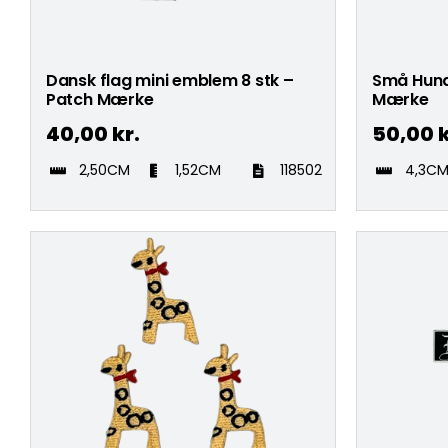
Dansk flag mini emblem 8 stk –
Små Hund
Patch Mærke
Mærke
40,00
kr.
50,00
k
2,50CM
1,52CM
118502
4,3C