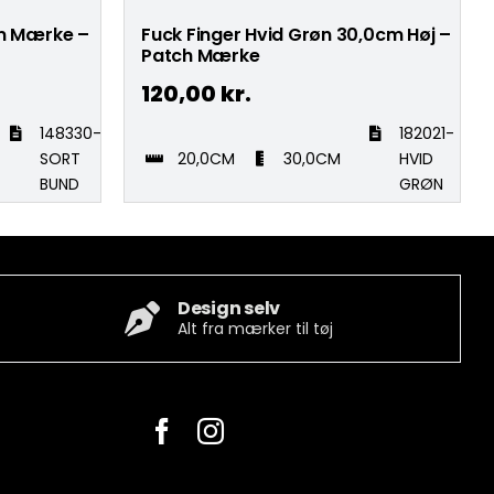
m Mærke –
Fuck Finger Hvid Grøn 30,0cm Høj –
Patch Mærke
120,00
kr.
148330-
182021-
SORT
20,0CM
30,0CM
HVID
BUND
GRØN
Design selv
Alt fra mærker til tøj