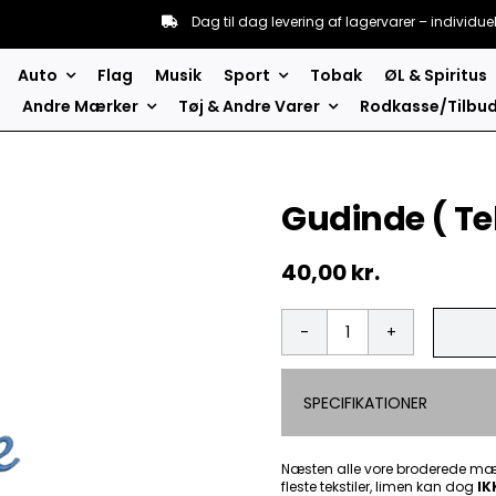
Dag til dag levering af lagervarer – individue
Auto
Flag
Musik
Sport
Tobak
ØL & Spiritus
Andre Mærker
Tøj & Andre Varer
Rodkasse/Tilbu
Gudinde ( Te
40,00
kr.
Gudinde
(
Tekst
SPECIFIKATIONER
)
-
Patch
Mærke
Næsten alle vore broderede mær
fleste tekstiler, limen kan dog
antal
IK