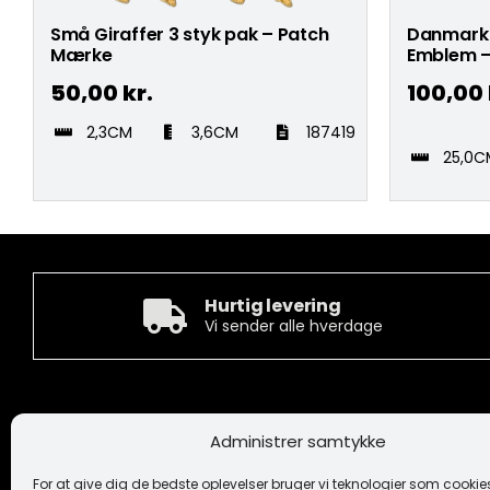
Små Giraffer 3 styk pak – Patch
Danmark 
Mærke
Emblem –
50,00
kr.
100,00
2,3CM
3,6CM
187419
25,0C
Hurtig levering
Vi sender alle hverdage
Kontakt
Informa
Administrer samtykke
Camée Broderi A/S
Handelsbeti
Løhdesvej 6
Ansvarsfrask
For at give dig de bedste oplevelser bruger vi teknologier som cookies 