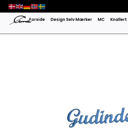
Skip
to
content
Forside
Design Selv Mærker
MC
Knallert