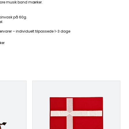
ore musik band mærker.
kinvask på 60g.
l.
ervarer – individuelt tilpassede 1-3 dage
ker