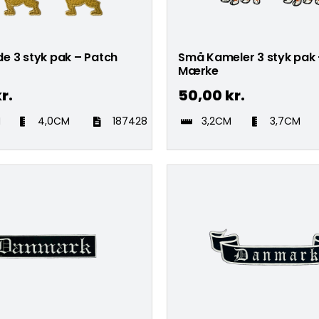
e 3 styk pak – Patch
Små Kameler 3 styk pak 
Mærke
r.
50,00
kr.
M
4,0CM
187428
3,2CM
3,7CM