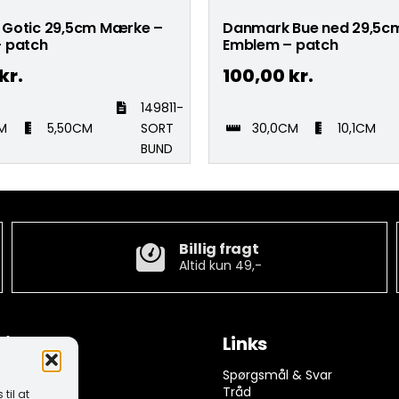
Gotic 29,5cm Mærke –
Danmark Bue ned 29,5c
 patch
Emblem – patch
kr.
100,00
kr.
149811-
M
5,50CM
SORT
30,0CM
10,1CM
BUND
Billig fragt
Altid kun 49,-
tion
Links
ngelser
Spørgsmål & Svar
rivelse
Tråd
til at