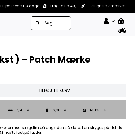
lt tilpassede 1-3 dage
Fragt altid 49,-
Design selv mærker
Søg
efter:
d
kst ) – Patch Mærke
TILFØJ TIL KURV
7,50CM
3,00CM
141106-LB
ker er med strygelim på bagsiden, så de let kan stryges på det de
KE
hæfte fast på læder.