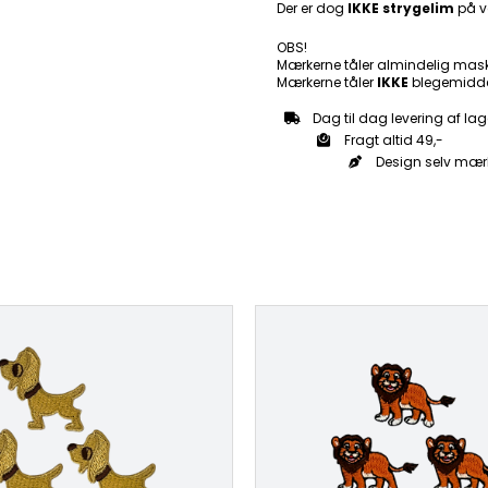
Der er dog
IKKE strygelim
på v
OBS!
Mærkerne tåler almindelig mas
Mærkerne tåler
IKKE
blegemidde
Dag til dag levering af lag
Fragt altid 49,-
Design selv mær