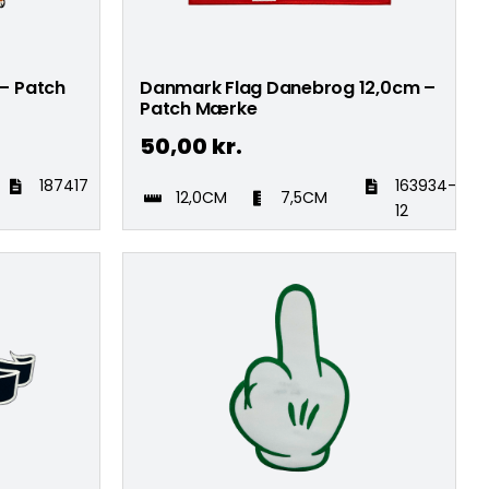
– Patch
Danmark Flag Danebrog 12,0cm –
Patch Mærke
50,00
kr.
187417
163934-
12,0CM
7,5CM
12