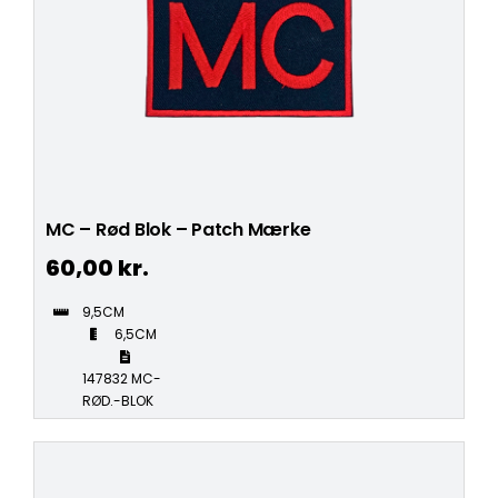
MC – Rød Blok – Patch Mærke
60,00
kr.
9,5CM
6,5CM
147832 MC-
RØD.-BLOK