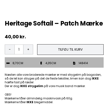
Tobak
Heritage Softail – Patch Mærke
ØL & Spiritus
40,00
kr.
Andre Mærker
Tøj & Andre Varer
TILFØJ TIL KURV
Heritage
Softail
Rodkasse/Tilbud
-
8,70CM
4,35CM
148414
Patch
Mærke
antal
Næsten alle vore broderede mærker er med strygelim på bagsiden,
så de let kan stryges på det de fleste tekstiler, limen kan dog
IKKE
hæfte fast på læder.
Der er dog
IKKE strygelim
på vore musik band mærker.
OBS!
Mærkerne tåler almindelig maskinvask på 60g.
Mærkerne tåler
IKKE
blegemiddel.