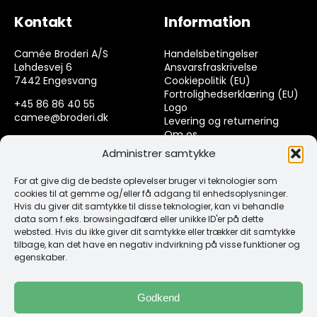
Kontakt
Information
Camée Broderi A/S
Handelsbetingelser
Løhdesvej 6
Ansvarsfraskrivelse
7442 Engesvang
Cookiepolitik (EU)
Fortrolighedserklæring (EU)
+45 86 86 40 55
Logo
camee@broderi.dk
Levering og returnering
Om os
CVR: 13910073
Kontakt
Administrer samtykke
For at give dig de bedste oplevelser bruger vi teknologier som
Links
cookies til at gemme og/eller få adgang til enhedsoplysninger.
Hvis du giver dit samtykke til disse teknologier, kan vi behandle
data som f.eks. browsingadfærd eller unikke ID'er på dette
Spørgsmål & Svar
websted. Hvis du ikke giver dit samtykke eller trækker dit samtykke
Tråd
tilbage, kan det have en negativ indvirkning på visse funktioner og
Design selv guide
egenskaber.
Konto
Godkend