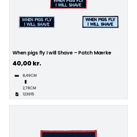
When pigs fly I will Shave – Patch Mærke
40,00
kr.
8,49CM
2,78CM
123915