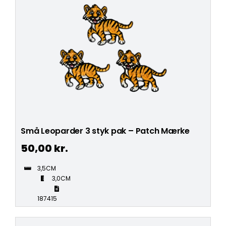
Små Leoparder 3 styk pak – Patch Mærke
50,00
kr.
3,5CM
3,0CM
187415