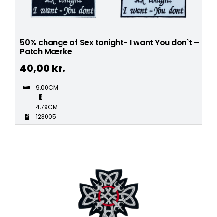
50% change of Sex tonight- I want You don`t –
Patch Mærke
40,00
kr.
9,00CM
4,79CM
123005