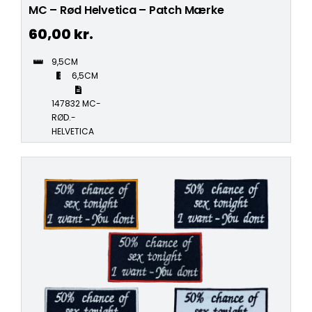
MC – Rød Helvetica – Patch Mærke
60,00
kr.
9,5CM
6,5CM
147832 MC-
RØD.-
HELVETICA