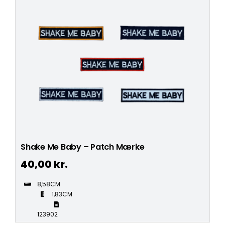
Shake Me Baby – Patch Mærke
40,00
kr.
8,58CM
1,83CM
123902