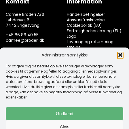
Kontakt
Information
Camée Broderi A/S
Handelsbetingelser
Løhdesvej 6
Ansvarsfraskrivelse
7442 Engesvang
Cookiepolitik (EU)
Fortrolighedserklæring (EU)
+45 86 86 40 55
Logo
camee@broderi.dk
Levering og returnering
Om os
CVR: 13910073
Kontakt
Administrer samtykke
For at give dig de bedste oplevelser bruger vi teknologier som
Links
cookies til at gemme og/eller få adgang til enhedsoplysninger.
Hvis du giver dit samtykke til disse teknologier, kan vi behandle
data som f.eks. browsingadfærd eller unikke ID'er på dette
Spørgsmål & Svar
websted. Hvis du ikke giver dit samtykke eller trækker dit samtykke
Tråd
tilbage, kan det have en negativ indvirkning på visse funktioner og
Design selv guide
egenskaber.
Konto
Godkend
Log ind
Afvis
Klub Mærker