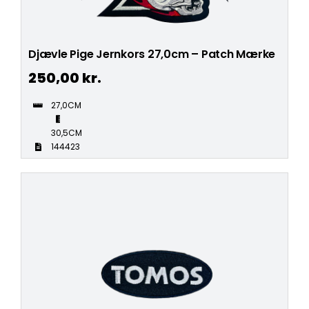
Djævle Pige Jernkors 27,0cm – Patch Mærke
250,00
kr.
27,0CM
30,5CM
144423