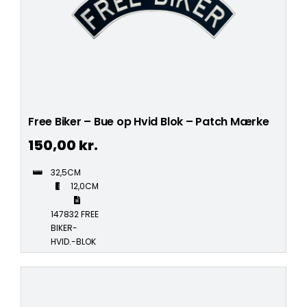
Free Biker – Bue op Hvid Blok – Patch Mærke
150,00
kr.
32,5CM
12,0CM
147832 FREE
BIKER-
HVID.-BLOK