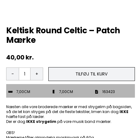
Tobak
Keltisk Round Celtic – Patch
ØL & Spiritus
Mærke
Andre Mærker
40,00
kr.
Tøj & Andre Varer
TILFØJ TIL KURV
Keltisk
Rodkasse/Tilbud
Round
Celtic
7,00CM
7,00CM
163423
-
Patch
Mærke
Næsten alle vore broderede mærker er med strygelim på bagsiden,
antal
så de let kan stryges på det de fleste tekstiler, limen kan dog
IKKE
hæfte fast på læder.
Der er dog
IKKE strygelim
på vore musik band mærker.
OBS!
Mærkerne tåler almindelig maskinvask på 60g.