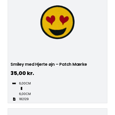
Smiley med Hjerte øjn – Patch Mærke
35,00
kr.
6,00CM
6,00CM
182129