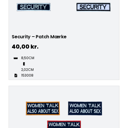
Security – Patch Mærke
40,00
kr.
8,50CM
2,02CM
153008