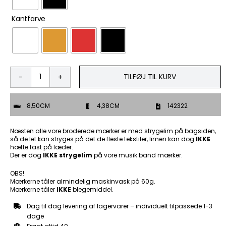

Kantfarve
TILFØJ TIL KURV
I
spend
most
8,50CM
4,38CM
142322
of
my
money
Næsten alle vore broderede mærker er med strygelim på bagsiden,
on
så de let kan stryges på det de fleste tekstiler, limen kan dog
IKKE
hæfte fast på læder.
woman
Der er dog
IKKE strygelim
på vore musik band mærker.
and
beer
OBS!
the
Mærkerne tåler almindelig maskinvask på 60g.
rest
Mærkerne tåler
IKKE
blegemiddel.
I
just
Dag til dag levering af lagervarer – individuelt tilpassede 1-3
waste
dage
-