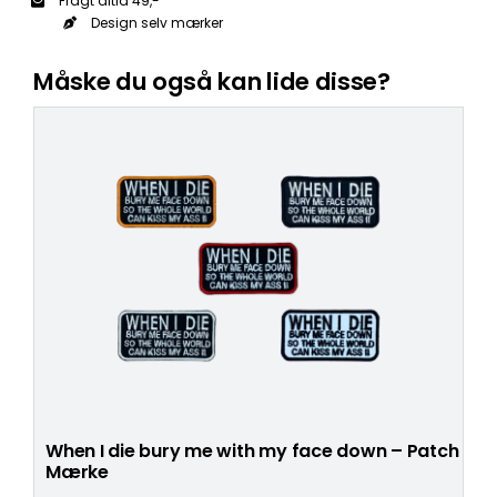
Fragt altid 49,-
Patch
Design selv mærker
Mærke
antal
Måske du også kan lide disse?
When I die bury me with my face down – Patch
Mærke