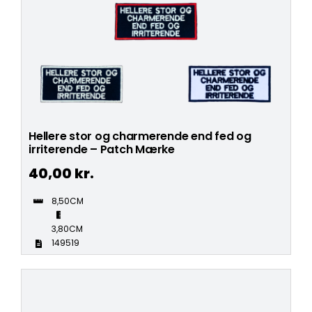
Hellere stor og charmerende end fed og
irriterende – Patch Mærke
40,00
kr.
8,50CM
3,80CM
149519