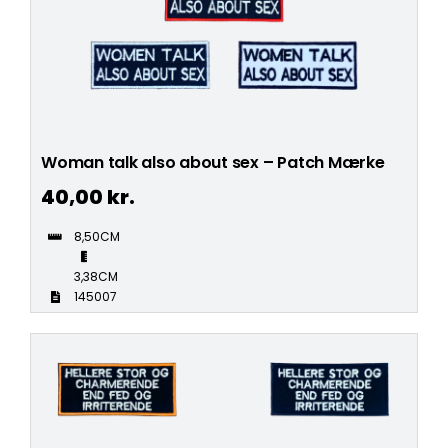
Woman talk also about sex – Patch Mærke
40,00
kr.
8,50CM
3,38CM
145007