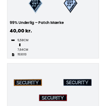
99% Underlig – Patch Mærke
40,00
kr.
5,58CM
7,64CM
153013