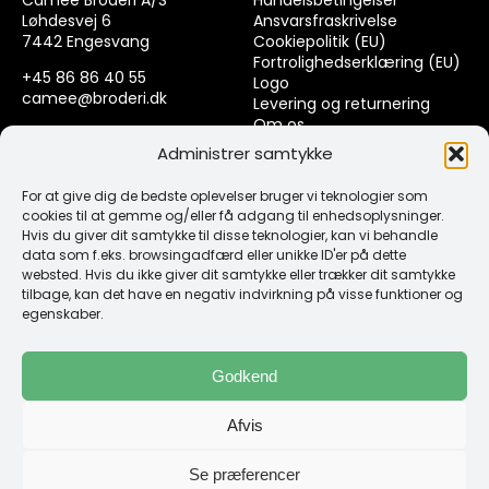
Løhdesvej 6
Ansvarsfraskrivelse
7442 Engesvang
Cookiepolitik (EU)
Fortrolighedserklæring (EU)
+45 86 86 40 55
Logo
camee@broderi.dk
Levering og returnering
Om os
CVR: 13910073
Kontakt
Administrer samtykke
For at give dig de bedste oplevelser bruger vi teknologier som
Links
cookies til at gemme og/eller få adgang til enhedsoplysninger.
Hvis du giver dit samtykke til disse teknologier, kan vi behandle
data som f.eks. browsingadfærd eller unikke ID'er på dette
Spørgsmål & Svar
websted. Hvis du ikke giver dit samtykke eller trækker dit samtykke
Tråd
tilbage, kan det have en negativ indvirkning på visse funktioner og
Design selv guide
egenskaber.
Konto
Godkend
Log ind
Afvis
Klub Mærker
Se præferencer