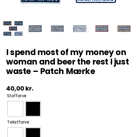
Tobak
ØL & Spiritus
Andre Mærker
I spend most of my money on
woman and beer the rest I just
Tøj & Andre Varer
waste – Patch Mærke
Rodkasse/Tilbud
40,00
kr.

Stoffarve

Tekstfarve