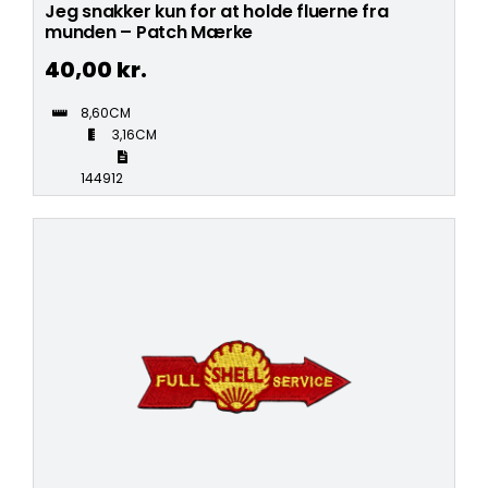
Jeg snakker kun for at holde fluerne fra
munden – Patch Mærke
40,00
kr.
8,60CM
3,16CM
144912