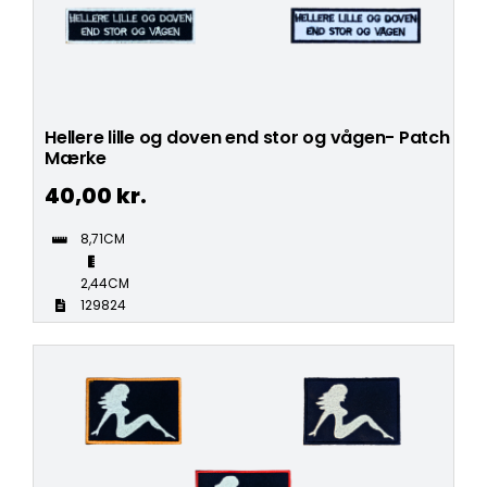
Hellere lille og doven end stor og vågen- Patch
Mærke
40,00
kr.
8,71CM
2,44CM
129824