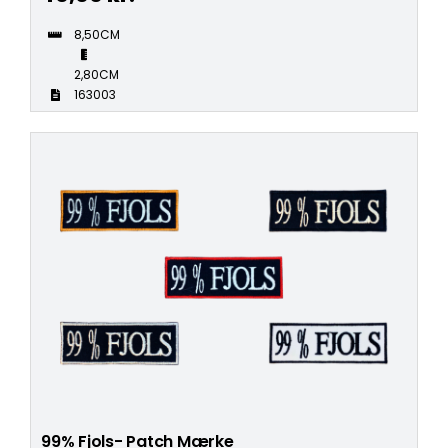
8,50CM
2,80CM
163003
99% Fjols- Patch Mærke