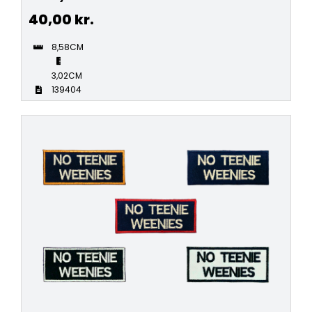
40,00
kr.
8,58CM
3,02CM
139404