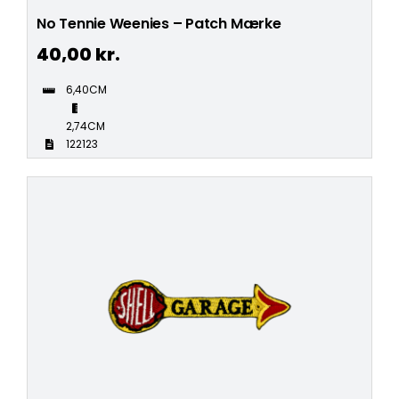
No Tennie Weenies – Patch Mærke
40,00
kr.
6,40CM
2,74CM
122123