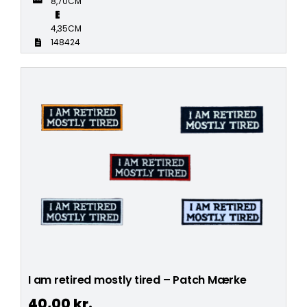
8,70CM
4,35CM
148424
I am retired mostly tired – Patch Mærke
40,00
kr.