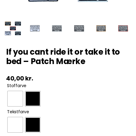
Tobak
ØL & Spiritus
Andre Mærker
If you cant ride it or take it to
bed – Patch Mærke
Tøj & Andre Varer
40,00
kr.
Rodkasse/Tilbud

Stoffarve

Tekstfarve
