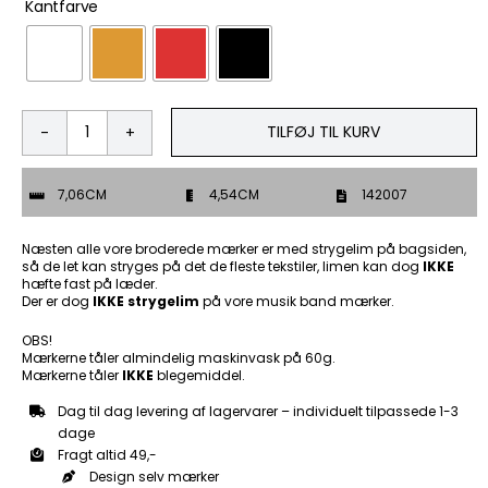
Kantfarve
TILFØJ TIL KURV
If
you
cant
7,06CM
4,54CM
142007
ride
it
or
Næsten alle vore broderede mærker er med strygelim på bagsiden,
take
så de let kan stryges på det de fleste tekstiler, limen kan dog
IKKE
hæfte fast på læder.
it
Der er dog
IKKE strygelim
på vore musik band mærker.
to
bed
OBS!
-
Mærkerne tåler almindelig maskinvask på 60g.
Patch
Mærkerne tåler
IKKE
blegemiddel.
Mærke
antal
Dag til dag levering af lagervarer – individuelt tilpassede 1-3
dage
Fragt altid 49,-
Design selv mærker