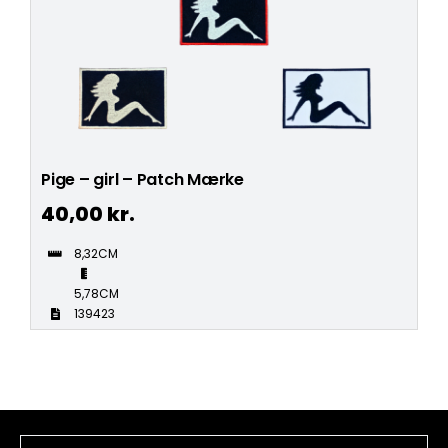
Pige – girl – Patch Mærke
40,00
kr.
8,32CM
5,78CM
139423