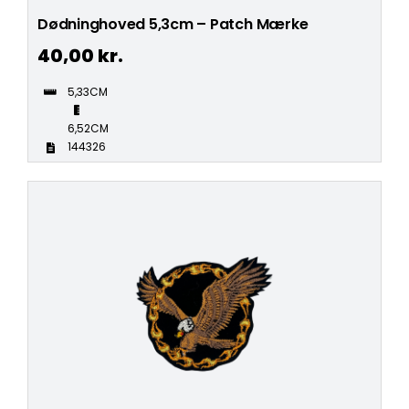
Dødninghoved 5,3cm – Patch Mærke
40,00
kr.
5,33CM
6,52CM
144326