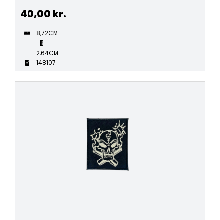
40,00
kr.
8,72CM
2,64CM
148107