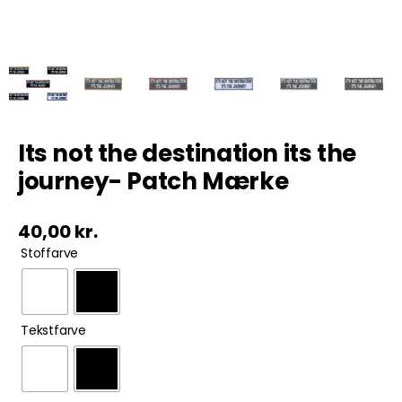
Tobak
ØL & Spiritus
Andre Mærker
Its not the destination its the
journey- Patch Mærke
Tøj & Andre Varer
40,00
kr.
Rodkasse/Tilbud

Stoffarve

Tekstfarve
