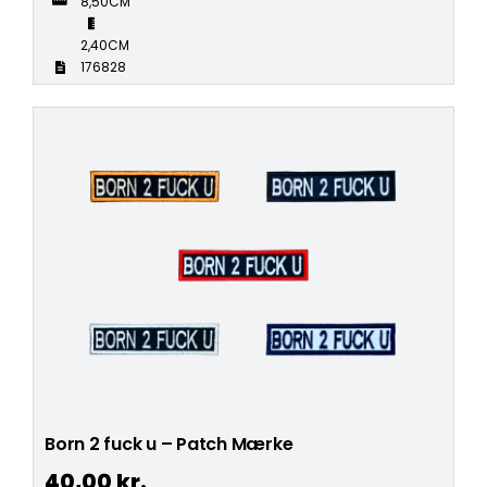
8,50CM
2,40CM
176828
Born 2 fuck u – Patch Mærke
40,00
kr.