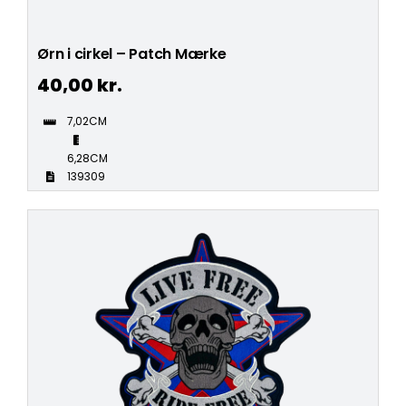
Ørn i cirkel – Patch Mærke
40,00
kr.
7,02CM
6,28CM
139309