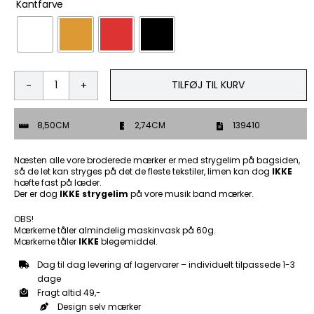
Kantfarve
TILFØJ TIL KURV
Its
not
the
8,50CM
2,74CM
139410
destination
its
the
Næsten alle vore broderede mærker er med strygelim på bagsiden,
journey-
så de let kan stryges på det de fleste tekstiler, limen kan dog
IKKE
hæfte fast på læder.
Patch
Der er dog
IKKE strygelim
på vore musik band mærker.
Mærke
antal
OBS!
Mærkerne tåler almindelig maskinvask på 60g.
Mærkerne tåler
IKKE
blegemiddel.
Dag til dag levering af lagervarer – individuelt tilpassede 1-3
dage
Fragt altid 49,-
Design selv mærker