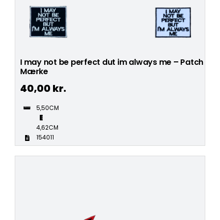
I may not be perfect dut im always me – Patch
Mærke
40,00
kr.
5,50CM
4,62CM
154011