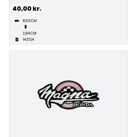
40,00
kr.
8,50CM
2,84CM
142124