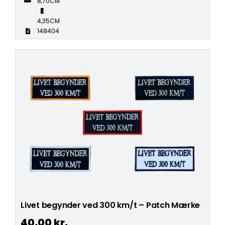
8,70CM
4,35CM
148404
Livet begynder ved 300 km/t – Patch Mærke
40,00
kr.