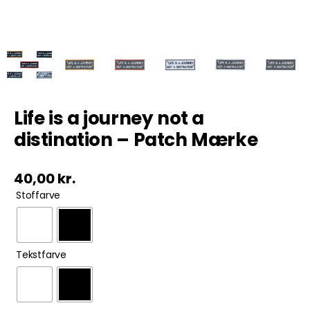
Tobak
ØL & Spiritus
Andre Mærker
Life is a journey not a
distination – Patch Mærke
Tøj & Andre Varer
40,00
kr.
Rodkasse/Tilbud

Stoffarve

Tekstfarve
