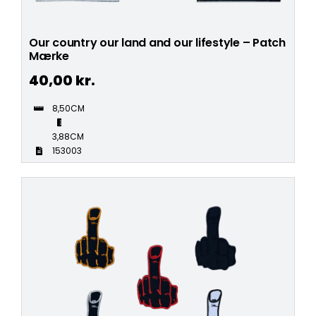
Our country our land and our lifestyle – Patch
Mærke
40,00
kr.
8,50CM
3,88CM
153003