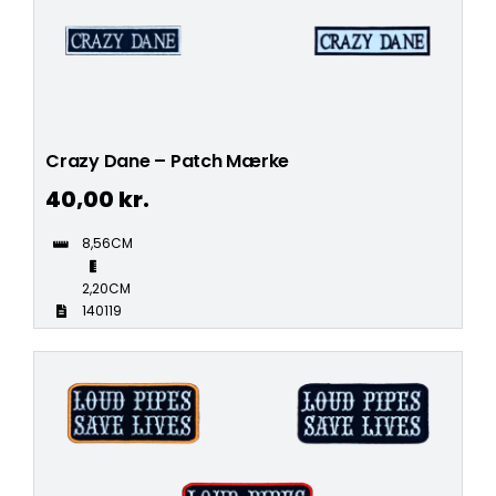
Crazy Dane – Patch Mærke
40,00
kr.
8,56CM
2,20CM
140119