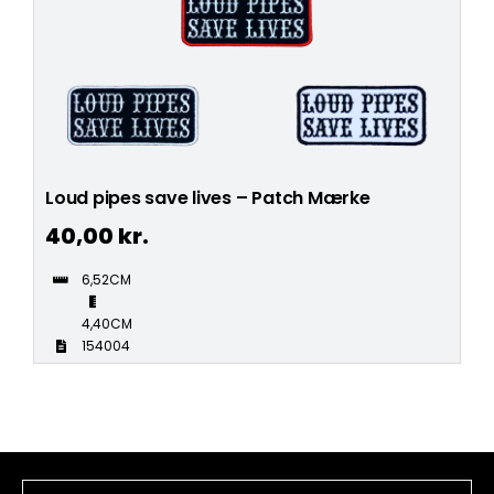
Loud pipes save lives – Patch Mærke
40,00
kr.
6,52CM
4,40CM
154004