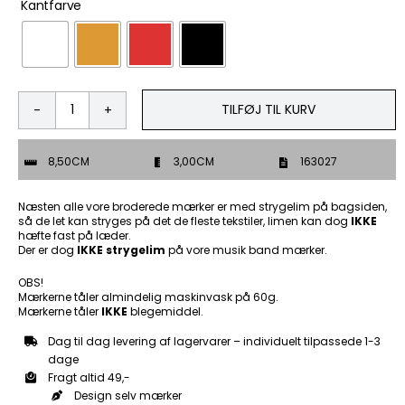
Kantfarve
TILFØJ TIL KURV
Life
is
a
8,50CM
3,00CM
163027
journey
not
a
Næsten alle vore broderede mærker er med strygelim på bagsiden,
distination
så de let kan stryges på det de fleste tekstiler, limen kan dog
IKKE
hæfte fast på læder.
-
Der er dog
IKKE strygelim
på vore musik band mærker.
Patch
Mærke
OBS!
antal
Mærkerne tåler almindelig maskinvask på 60g.
Mærkerne tåler
IKKE
blegemiddel.
Dag til dag levering af lagervarer – individuelt tilpassede 1-3
dage
Fragt altid 49,-
Design selv mærker