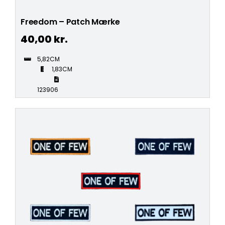
Freedom – Patch Mærke
40,00
kr.
5,82CM
1,83CM
123906