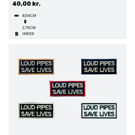
40,00
kr.
8,54CM
2,78CM
148129