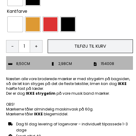

Kantfarve
TILFØJ TIL KURV
Skal
du
frem
8,50CM
2,98CM
154008
i
flokken
skal
Næsten alle vore broderede mærker er med strygelim på bagsiden,
der
så de let kan stryges på det de fleste tekstiler, limen kan dog
IKKE
hæfte fast på læder.
være
Der er dog
IKKE strygelim
på vore musik band mærker.
vinge
på
OBS!
blokken
Mærkerne tåler almindelig maskinvask på 60g.
-
Mærkerne tåler
IKKE
blegemiddel.
Patch
Mærke
Dag til dag levering af lagervarer – individuelt tilpassede 1-3
antal
dage