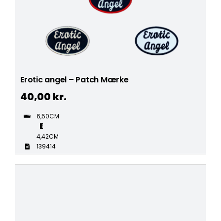
Erotic angel – Patch Mærke
40,00
kr.
6,50CM
4,42CM
139414