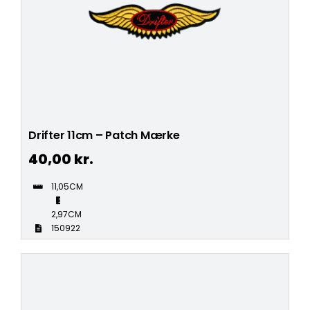
Drifter 11cm – Patch Mærke
40,00
kr.
11,05CM
2,97CM
150922