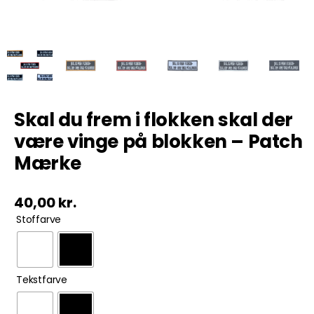
Tobak
ØL & Spiritus
Andre Mærker
Skal du frem i flokken skal der
være vinge på blokken – Patch
Tøj & Andre Varer
Mærke
Rodkasse/Tilbud
40,00
kr.

Stoffarve

Tekstfarve