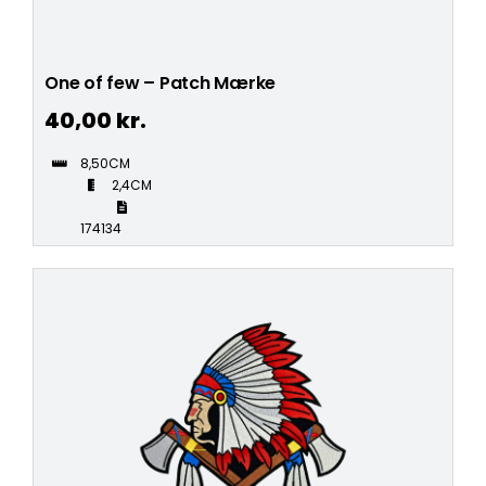
One of few – Patch Mærke
40,00
kr.
8,50CM
2,4CM
174134