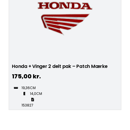
Honda + Vinger 2 delt pak – Patch Mærke
175,00
kr.
19,36CM
14,0CM
153827