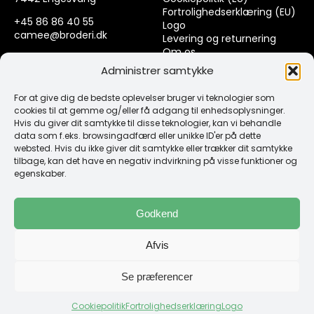
Fortrolighedserklæring (EU)
+45 86 86 40 55
Logo
camee@broderi.dk
Levering og returnering
Om os
CVR: 13910073
Kontakt
Administrer samtykke
For at give dig de bedste oplevelser bruger vi teknologier som
Links
cookies til at gemme og/eller få adgang til enhedsoplysninger.
Hvis du giver dit samtykke til disse teknologier, kan vi behandle
data som f.eks. browsingadfærd eller unikke ID'er på dette
Spørgsmål & Svar
websted. Hvis du ikke giver dit samtykke eller trækker dit samtykke
Tråd
tilbage, kan det have en negativ indvirkning på visse funktioner og
Design selv guide
egenskaber.
Konto
Godkend
Log ind
Afvis
Klub Mærker
Se præferencer
Cookiepolitik
Fortrolighedserklæring
Logo
Copyright 1987 -2026 Camée Broderi | Web by GoGrafix