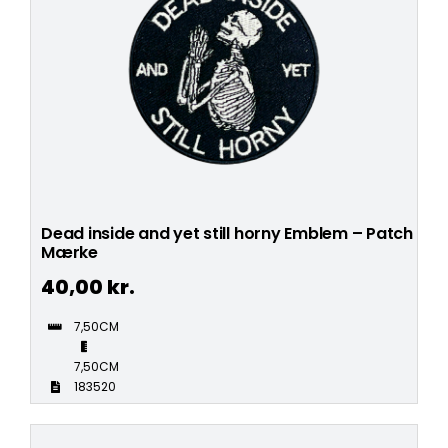
Dead inside and yet still horny Emblem – Patch
Mærke
40,00
kr.
7,50CM
7,50CM
183520