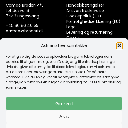
Camée Broderi A/S
Handelsbetingelser
Løhdesvej 6
Ansvarsfraskrivelse
7442 Engesvang
Cookiepolitik (EU)
Fortrolighedserklæring (EU)
+45 86 86 40 55
Logo
camee@broderi.dk
Levering og returnering
Om os
CVR: 13910073
Kontakt
Administrer samtykke
For at give dig de bedste oplevelser bruger vi teknologier som
Links
cookies til at gemme og/eller få adgang til enhedsoplysninger.
Hvis du giver dit samtykke til disse teknologier, kan vi behandle
data som f.eks. browsingadfærd eller unikke ID'er på dette
Spørgsmål & Svar
websted. Hvis du ikke giver dit samtykke eller trækker dit samtykke
Tråd
tilbage, kan det have en negativ indvirkning på visse funktioner og
Design selv guide
egenskaber.
Konto
Godkend
Log ind
Afvis
Klub Mærker