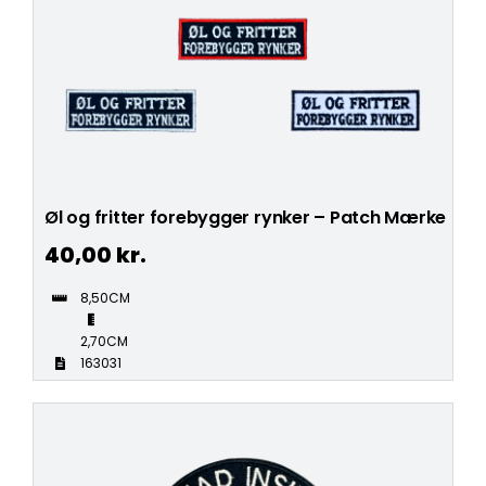
Øl og fritter forebygger rynker – Patch Mærke
40,00
kr.
8,50CM
2,70CM
163031