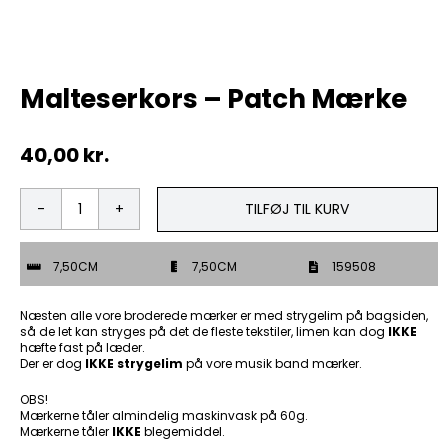
Tobak
Malteserkors – Patch Mærke
ØL & Spiritus
40,00
kr.
Andre Mærker
Tøj & Andre Varer
TILFØJ TIL KURV
Malteserkors
-
Rodkasse/Tilbud
Patch
7,50CM
7,50CM
159508
Mærke
antal
Næsten alle vore broderede mærker er med strygelim på bagsiden,
så de let kan stryges på det de fleste tekstiler, limen kan dog
IKKE
hæfte fast på læder.
Der er dog
IKKE strygelim
på vore musik band mærker.
OBS!
Mærkerne tåler almindelig maskinvask på 60g.
Mærkerne tåler
IKKE
blegemiddel.