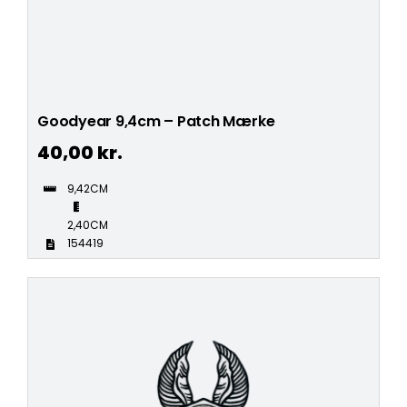
Goodyear 9,4cm – Patch Mærke
40,00
kr.
9,42CM
2,40CM
154419