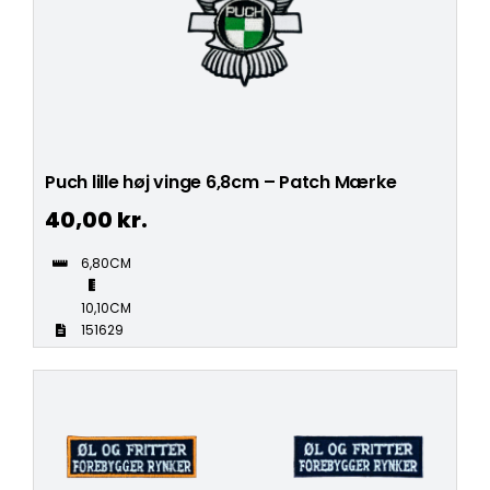
Puch lille høj vinge 6,8cm – Patch Mærke
40,00
kr.
6,80CM
10,10CM
151629