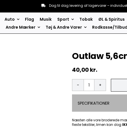
Dag til dag levering af lagervarer – individue
Auto
Flag
Musik
Sport
Tobak
ØL & Spiritus
Andre Mærker
Tøj & Andre Varer
Rodkasse/Tilbu
Outlaw 5,6c
40,00
kr.
Outlaw
5,6cm
-
SPECIFIKATIONER
Patch
Mærke
antal
Næsten alle vore broderede mær
fleste tekstiler, limen kan dog
IK