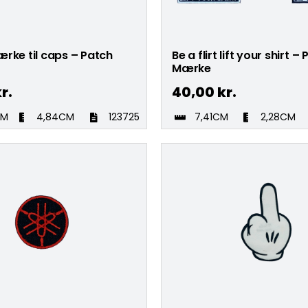
rke til caps – Patch
Be a flirt lift your shirt –
Mærke
r.
40,00
kr.
CM
4,84CM
123725
7,41CM
2,28CM