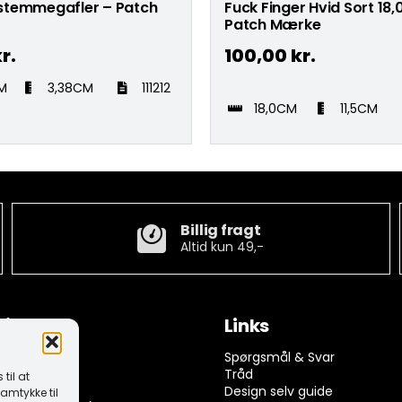
temmegafler – Patch
Fuck Finger Hvid Sort 18
Patch Mærke
r.
100,00
kr.
M
3,38CM
111212
18,0CM
11,5CM
Billig fragt
Altid kun 49,-
tion
Links
ngelser
Spørgsmål & Svar
rivelse
Tråd
til at
k (EU)
Design selv guide
amtykke til