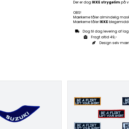
Der er dog
IKKE strygelim
på v
OBS!
Mærkerne tåler almindelig mas
Mærkerne tåler
IKKE
blegemidde
Dag til dag levering af lag
Fragt altid 49,-
Design selv mær