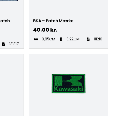
 Patch
BSA – Patch Mærke
40,00
kr.
9,85CM
3,22CM
111216
131317