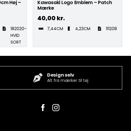
,0cm Høj –
Kawasaki Logo Emblem – Patch
Mærke
40,00
kr.
182020-
7,44CM
4,23CM
111208
HVID
SORT
Design selv
Alt fra mærker til tøj