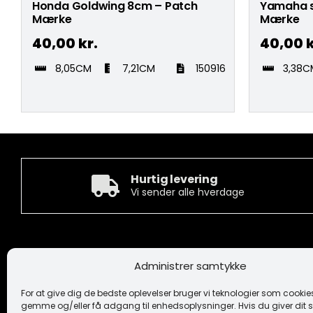
Honda Goldwing 8cm – Patch
Yamaha s
Mærke
Mærke
40,00
kr.
40,00
k
8,05CM
7,21CM
150916
3,38C
Hurtig levering
Vi sender alle hverdage
Kontakt
Informa
Administrer samtykke
Camée Broderi A/S
Handelsbeti
Løhdesvej 6
Ansvarsfrask
For at give dig de bedste oplevelser bruger vi teknologier som cookies 
7442 Engesvang
Cookiepoliti
gemme og/eller få adgang til enhedsoplysninger. Hvis du giver dit s