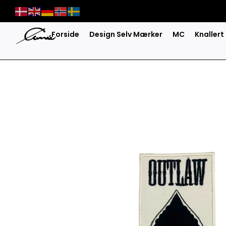
Skip
to
content
Forside
Design Selv Mærker
MC
Knallert