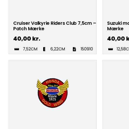
Cruiser Valkyrie Riders Club 7,5cm –
Suzuki mæ
Patch Mærke
Mærke
40,00
kr.
40,00
k
7,52CM
6,22CM
150910
12,58