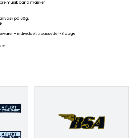
ore musik band mærker.
kinvask på 60g.
l.
ervarer – individuelt tilpassede 1-3 dage
ker