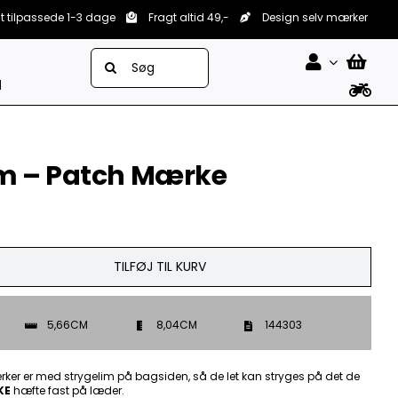
lt tilpassede 1-3 dage
Fragt altid 49,-
Design selv mærker
Søg
efter:
d
m – Patch Mærke
TILFØJ TIL KURV
5,66CM
8,04CM
144303
ker er med strygelim på bagsiden, så de let kan stryges på det de
KE
hæfte fast på læder.