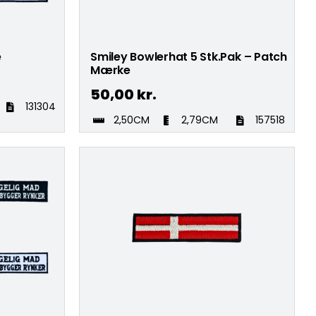
e
Smiley Bowlerhat 5 Stk.Pak – Patch
Mærke
50,00
kr.
131304
2,50CM
2,79CM
157518