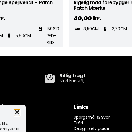
nge Spejlvendt – Patch
Rigelig mad forebygger 
Patch Mærke
r.
40,00
kr.
159610-
8,50CM
2,70CM
CM
5,60CM
RED-
RED
Billig fragt
Altid kun 49,-
tion
Links
ngelser
Spørgsmål & Svar
rivelse
Tråd
til at
k (EU)
Design selv guide
amtykke til