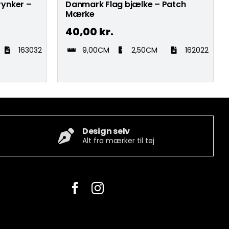
rynker –
Danmark Flag bjælke – Patch
Mærke
40,00
kr.
163032
9,00CM
2,50CM
162022
Design selv
Alt fra mærker til tøj