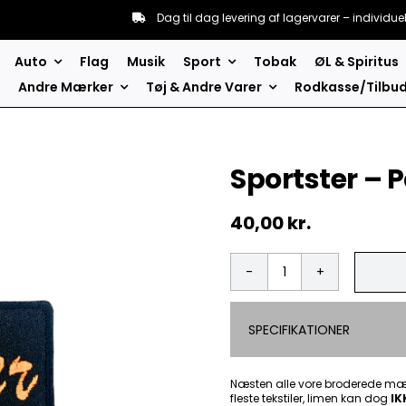
Dag til dag levering af lagervarer – individue
Auto
Flag
Musik
Sport
Tobak
ØL & Spiritus
Andre Mærker
Tøj & Andre Varer
Rodkasse/Tilbu
Sportster –
40,00
kr.
Sportster
-
Patch
SPECIFIKATIONER
Mærke
antal
Næsten alle vore broderede mær
fleste tekstiler, limen kan dog
IK