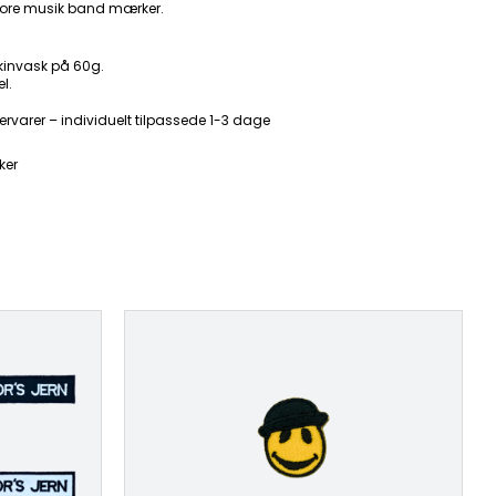
ore musik band mærker.
kinvask på 60g.
l.
ervarer – individuelt tilpassede 1-3 dage
ker