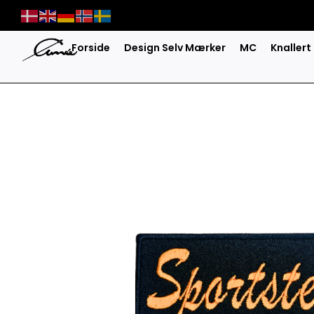
Skip
to
content
Forside
Design Selv Mærker
MC
Knallert