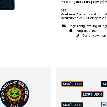
Der er dog
IKKE strygelim
på v
OBS!
Mærkerne tåler almindelig mas
Mærkerne tåler
IKKE
blegemidde
Dag til dag levering af lag
Fragt altid 49,-
Design selv mær