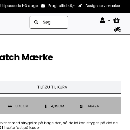
lt tilpassede 1-3 dage
Fragt altid 49,-
Design selv mærker
Søg
efter:
d
 Patch Mærke
TILFØJ TIL KURV
8,70CM
4,35CM
148424
ker er med strygelim på bagsiden, så de let kan stryges på det de
KE
hæfte fast på læder.