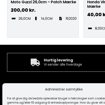
Moto Guzzi 26,0cm – Patch Mærke
Honda Vi
Mærke
200,00
kr.
40,00
k
26,0CM
14,0CM
162020
8,00
Hurtig levering
Vi sender alle hverdage
Kontakt
Informa
Administrer samtykke
Camée Broderi A/S
Handelsbeti
Løhdesvej 6
Ansvarsfrask
For at give dig de bedste oplevelser bruger vi teknologier som cookies 
7442 Engesvang
Cookiepoliti
gemme og/eller få adgang til enhedsoplysninger. Hvis du giver dit s