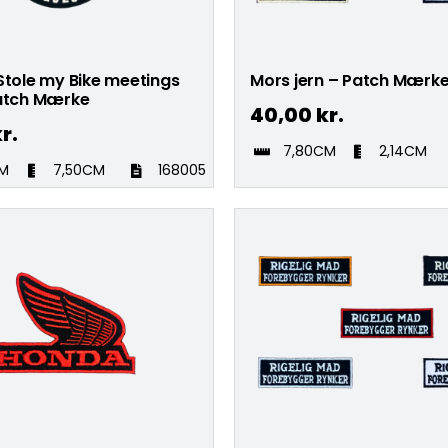
Stole my Bike meetings
Mors jern – Patch Mærk
Patch Mærke
40,00
kr.
r.
7,80CM
2,14CM
CM
7,50CM
168005