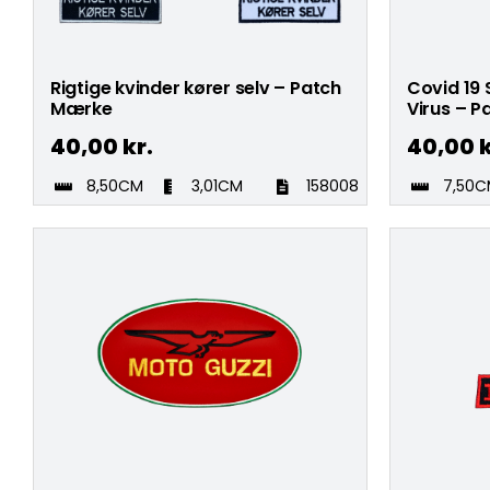
Rigtige kvinder kører selv – Patch
Covid 19 
Mærke
Virus – 
40,00
kr.
40,00
k
8,50CM
3,01CM
158008
7,50