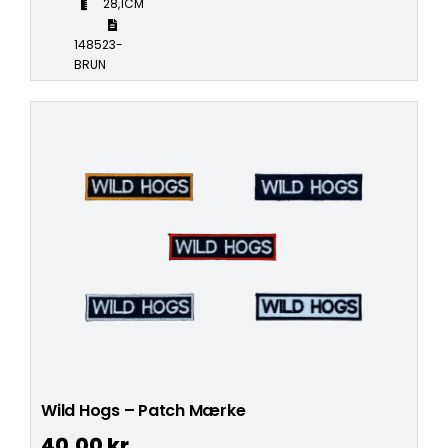
28,1CM
148523-
BRUN
Wild Hogs – Patch Mærke
40,00
kr.