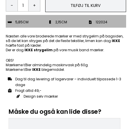
TILFØJ TIL KURV
Kiss
Me
-
5,85CM
2,15CM
122024
Patch
Mærke
antal
Næsten alle vore broderede mærker er med strygelim på bagsiden,
så de let kan stryges på det de fleste tekstiler, limen kan dog
IKKE
hæfte fast på læder.
Der er dog
IKKE strygelim
på vore musik band mærker.
OBS!
Mærkerne tåler almindelig maskinvask på 60g.
Mærkerne tåler
IKKE
blegemiddel.
Dag til dag levering af lagervarer – individuelt tilpassede 1-3
dage
Fragt altid 49,-
Design selv mærker
Måske du også kan lide disse?