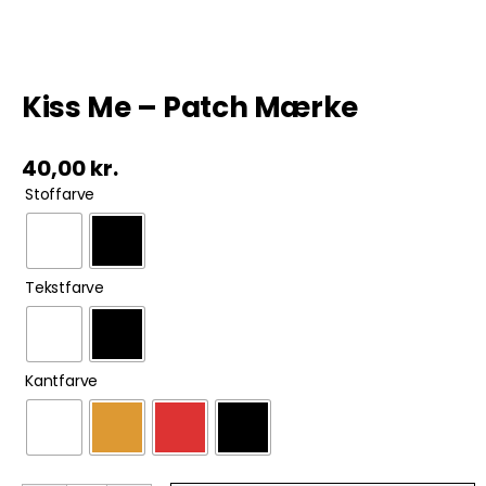
Tobak
Kiss Me – Patch Mærke
ØL & Spiritus
40,00
kr.
Andre Mærker

Stoffarve
Tøj & Andre Varer
Rodkasse/Tilbud

Tekstfarve

Kantfarve