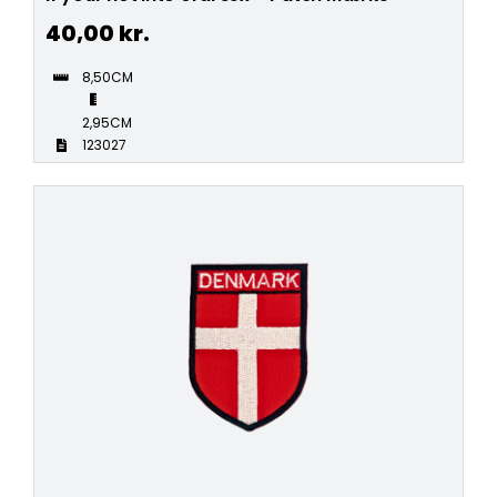
40,00
kr.
8,50CM
2,95CM
123027