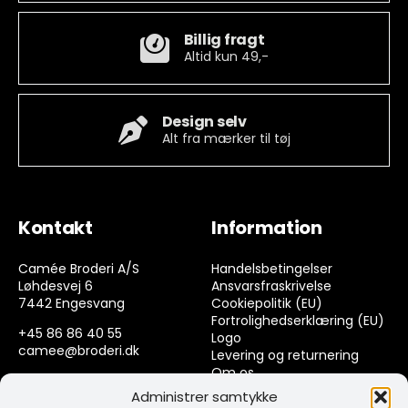
Billig fragt
Altid kun 49,-
Design selv
Alt fra mærker til tøj
Kontakt
Information
Camée Broderi A/S
Handelsbetingelser
Løhdesvej 6
Ansvarsfraskrivelse
7442 Engesvang
Cookiepolitik (EU)
Fortrolighedserklæring (EU)
+45 86 86 40 55
Logo
camee@broderi.dk
Levering og returnering
Om os
CVR: 13910073
Kontakt
Administrer samtykke