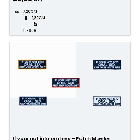
7,20CM
1,82CM
123908
If your not into oral sex – Patch Mærke