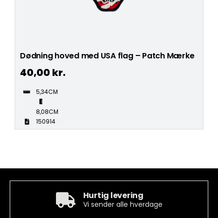
Dødning hoved med USA flag – Patch Mærke
40,00
kr.
5,34CM
8,08CM
150914
Hurtig levering
Vi sender alle hverdage