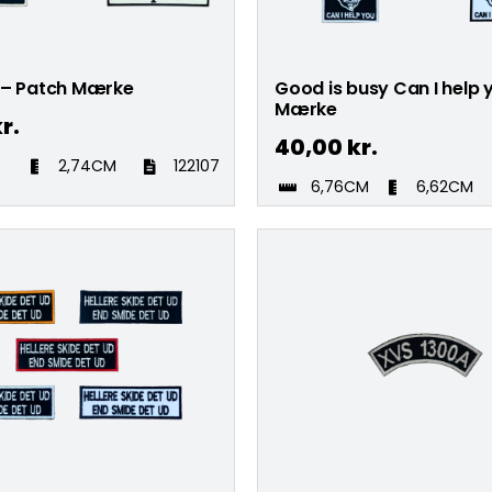
 – Patch Mærke
Good is busy Can I help 
Mærke
r.
40,00
kr.
M
2,74CM
122107
6,76CM
6,62CM