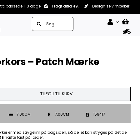
lt tilpassede 1-3 dage
Fragt altid 49,-
Design selv mærker
Søg
efter:
d
erkors – Patch Mærke
TILFØJ TIL KURV
7,00CM
7,00CM
159417
ker er med strygelim på bagsiden, så de let kan stryges på det de
KE
hæfte fast på læder.