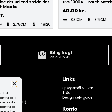
kide det ud end smide det
XVS 1300A – Patch Mær
ch Mærke
40,00
kr.
r.
8,31CM
3,15CM
CM
2,78CM
148126
Billig fragt
Altid kun 49,-
tion
Links
ngelser
Spørgsmål & Svar
rivelse
Tråd
til at
k (EU)
Design selv guide
amtykke til
dserklæring (EU)
ller unikke
it samtykke
Konto
egenskaber.
 returnering