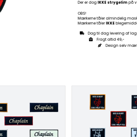
Der er dog
IKKE strygelim
på v
OBS!
Mærkerne tåler almindelig mas
Mærkerne tåler
IKKE
blegemidde
Dag til dag levering af lag
Fragt altid 49,-
Design selv mær