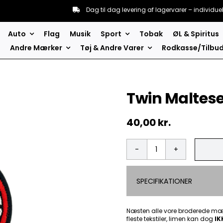
Dag til dag levering af lagervarer – individue
Auto
Flag
Musik
Sport
Tobak
ØL & Spiritus
Andre Mærker
Tøj & Andre Varer
Rodkasse/Tilbu
Twin Maltes
40,00
kr.
Twin
Malteserkors
-
SPECIFIKATIONER
Patch
Mærke
antal
Næsten alle vore broderede mær
fleste tekstiler, limen kan dog
IK