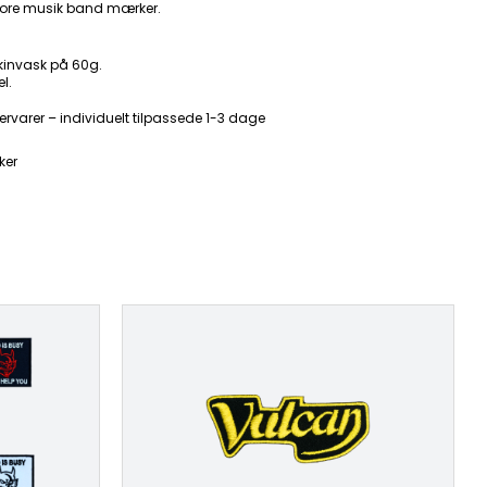
ore musik band mærker.
kinvask på 60g.
l.
ervarer – individuelt tilpassede 1-3 dage
ker