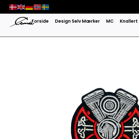
Skip
to
content
Forside
Design Selv Mærker
MC
Knallert