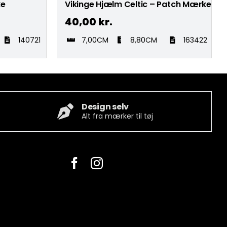
ke
Vikinge Hjælm Celtic – Patch Mærke
40,00
kr.
140721
7,00CM
8,80CM
163422
Design selv
Alt fra mærker til tøj