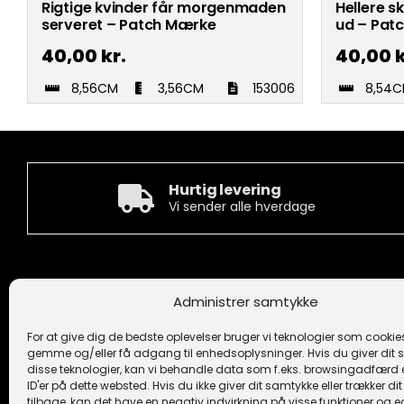
Rigtige kvinder får morgenmaden
Hellere s
serveret – Patch Mærke
ud – Pat
40,00
kr.
40,00
k
8,56CM
3,56CM
153006
8,54
Hurtig levering
Vi sender alle hverdage
Kontakt
Informa
Administrer samtykke
Camée Broderi A/S
Handelsbeti
Løhdesvej 6
Ansvarsfrask
For at give dig de bedste oplevelser bruger vi teknologier som cookies 
7442 Engesvang
Cookiepoliti
gemme og/eller få adgang til enhedsoplysninger. Hvis du giver dit s
Fortrolighe
disse teknologier, kan vi behandle data som f.eks. browsingadfærd e
+45 86 86 40 55
Logo
ID'er på dette websted. Hvis du ikke giver dit samtykke eller trækker d
camee@broderi.dk
tilbage, kan det have en negativ indvirkning på visse funktioner og 
Levering og