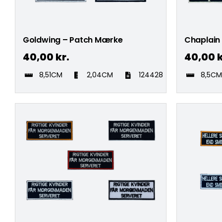
Goldwing – Patch Mærke
Chaplain
40,00
kr.
40,00
k
8,51CM
2,04CM
124428
8,5C