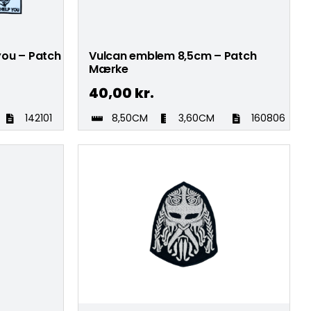
you – Patch
Vulcan emblem 8,5cm – Patch
Mærke
40,00
kr.
142101
8,50CM
3,60CM
160806