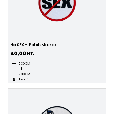
No SEX – Patch Mærke
40,00
kr.
7,30CM
7,30CM
157209