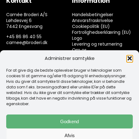
Kontakt
Information
Camée Broderi A/S
Handelsbetingelser
Løhdesvej 6
Ansvarsfraskrivelse
7442 Engesvang
Cookiepolitik (EU)
Fortrolighedserklæring (EU)
+45 86 86 40 55
Logo
camee@broderi.dk
Levering og returnering
Om os
CVR: 13910073
Kontakt
Administrer samtykke
For at give dig de bedste oplevelser bruger vi teknologier som
Links
cookies til at gemme og/eller få adgang til enhedsoplysninger.
Hvis du giver dit samtykke til disse teknologier, kan vi behandle
data som f.eks. browsingadfærd eller unikke ID'er på dette
Spørgsmål & Svar
websted. Hvis du ikke giver dit samtykke eller trækker dit samtykke
Tråd
tilbage, kan det have en negativ indvirkning på visse funktioner og
Design selv guide
egenskaber.
Konto
Godkend
Log ind
Afvis
Klub Mærker