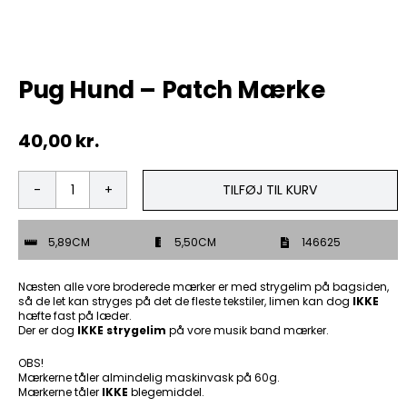
Tobak
Pug Hund – Patch Mærke
ØL & Spiritus
40,00
kr.
Andre Mærker
Tøj & Andre Varer
TILFØJ TIL KURV
Pug
Hund
Rodkasse/Tilbud
-
5,89CM
5,50CM
146625
Patch
Mærke
antal
Næsten alle vore broderede mærker er med strygelim på bagsiden,
så de let kan stryges på det de fleste tekstiler, limen kan dog
IKKE
hæfte fast på læder.
Der er dog
IKKE strygelim
på vore musik band mærker.
OBS!
Mærkerne tåler almindelig maskinvask på 60g.
Mærkerne tåler
IKKE
blegemiddel.