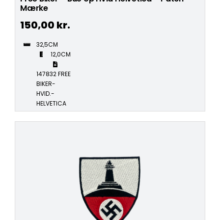
Mærke
150,00
kr.
32,5CM
12,0CM
147832 FREE
BIKER-
HVID.-
HELVETICA