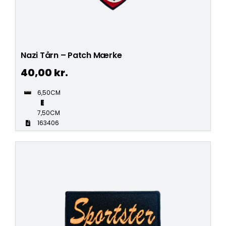
Nazi Tårn – Patch Mærke
40,00
kr.
6,50CM
7,50CM
163406