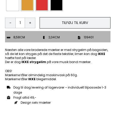
TILFØJ TIL KURV
Visevært
-
Patch
8,58CM
2,04CM
139401
Mærke
antal
Næsten alle vore broderede mærker er med strygelim på bagsiden,
så de let kan stryges på det de fleste tekstiler, limen kan dog
IKKE
hæfte fast på læder.
Der er dog
IKKE strygelim
på vore musik band mærker.
OBS!
Mærkerne tåler almindelig maskinvask på 60g.
Mærkerne tåler
IKKE
blegemiddel.
Dag til dag levering af lagervarer – individuelt tilpassede 1-3
dage
Fragt altid 49,-
Design selv mærker