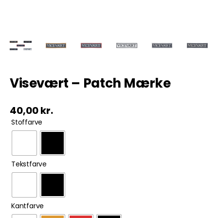
Tobak
ØL & Spiritus
Andre Mærker
Visevært – Patch Mærke
Tøj & Andre Varer
40,00
kr.

Stoffarve
Rodkasse/Tilbud

Tekstfarve

Kantfarve