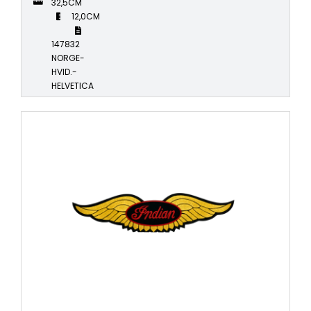
32,5CM
12,0CM
147832
NORGE-
HVID.-
HELVETICA