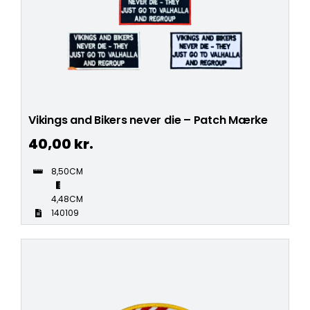
Vikings and Bikers never die – Patch Mærke
40,00
kr.
8,50CM
4,48CM
140109