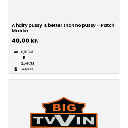
A hairy pussy is better than no pussy – Patch
Mærke
40,00
kr.
8,18CM
2,54CM
144933