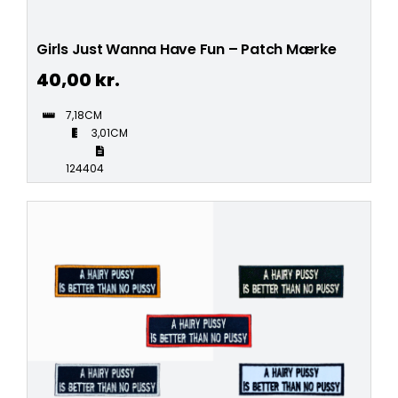
Girls Just Wanna Have Fun – Patch Mærke
40,00
kr.
7,18CM
3,01CM
124404